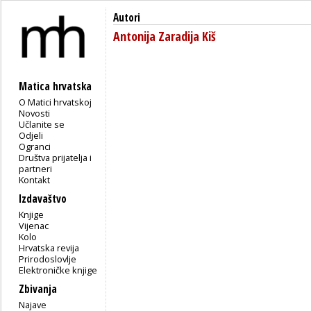
Autori
Antonija Zaradija Kiš
Matica hrvatska
O Matici hrvatskoj
Novosti
Učlanite se
Odjeli
Ogranci
Društva prijatelja i
partneri
Kontakt
Izdavaštvo
Knjige
Vijenac
Kolo
Hrvatska revija
Prirodoslovlje
Elektroničke knjige
Zbivanja
Najave