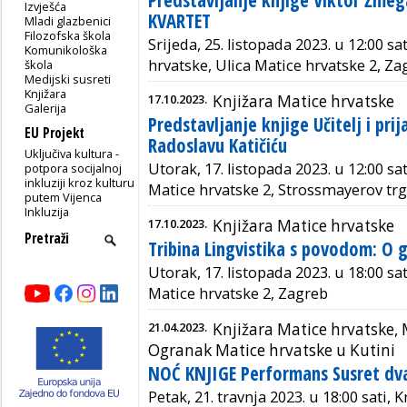
Predstavljanje knjige Viktor Žme
Izvješća
KVARTET
Mladi glazbenici
Filozofska škola
Srijeda, 25. listopada 2023. u 12:00 sa
Komunikološka
hrvatske, Ulica Matice hrvatske 2, Za
škola
Medijski susreti
Knjižara
17.10.2023.
Knjižara Matice hrvatske
Galerija
Predstavljanje knjige Učitelj i pri
EU Projekt
Radoslavu Katičiću
Uključiva kultura -
Utorak, 17. listopada 2023. u 12:00 sa
potpora socijalnoj
inkluziji kroz kulturu
Matice hrvatske 2, Strossmayerov trg
putem Vijenca
Inkluzija
17.10.2023.
Knjižara Matice hrvatske
Tribina Lingvistika s povodom: O 
Utorak, 17. listopada 2023. u 18:00 sa
Matice hrvatske 2, Zagreb
21.04.2023.
Knjižara Matice hrvatske, 
Ogranak Matice hrvatske u Kutini
NOĆ KNJIGE Performans Susret dva
Petak, 21. travnja 2023. u 18:00 sati, 