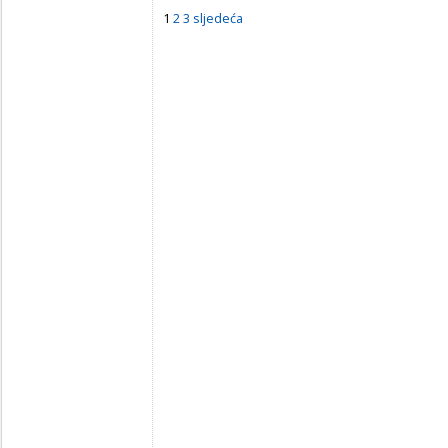
1
2
3
sljedeća