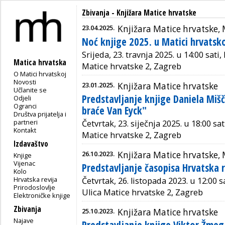
Zbivanja
- Knjižara Matice hrvatske
23.04.2025.
Knjižara Matice hrvatske,
Noć knjige 2025. u Matici hrvatsk
Srijeda, 23. travnja 2025. u 14:00 sati
Matica hrvatska
Matice hrvatske 2, Zagreb
O Matici hrvatskoj
Novosti
23.01.2025.
Knjižara Matice hrvatske
Učlanite se
Predstavljanje knjige Daniela Mišč
Odjeli
Ogranci
braće Van Eyck"
Društva prijatelja i
partneri
Četvrtak, 23. siječnja 2025. u 18:00 sa
Kontakt
Matice hrvatske 2, Zagreb
Izdavaštvo
26.10.2023.
Knjižara Matice hrvatske,
Knjige
Vijenac
Predstavljanje časopisa Hrvatska r
Kolo
Hrvatska revija
Četvrtak, 26. listopada 2023. u 12:00 s
Prirodoslovlje
Ulica Matice hrvatske 2, Zagreb
Elektroničke knjige
Zbivanja
25.10.2023.
Knjižara Matice hrvatske
Najave