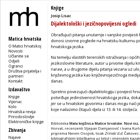
Knjige
Josip Lisac
Dijalektološki i jezičnopovijesni ogledi
Obra­đujući pitanja unutarnje i vanjske povijesti 
Matica hrvatska
donosi izvorne poglede na hrvatsku kulturnu povi
O Matici hrvatskoj
hrvatskoga jezika.
Novosti
Učlanite se
Na temelju vlastitih terenskih istraživanja i opći
Odjeli
jezikoslovne literature, autor u prvome dijelu k
Ogranci
naravi, a u drugome dijelu pitanja vezana uz ulo
Društva prijatelja i
književnog jezika kao književnojezičnoga medija
partneri
Kontakt
danas.
Izdavaštvo
Spretno povezujući dijalektologiju i povijest hr
Knjige
potvrđuje jedinstvenost hrvatskoga jezika, dok
Vijenac
jer se u hrvatskim govorima i danas mogu naći j
Kolo
koje nailazimo čitajući djela iz 13. ili 14. stoljeća.
Hrvatska revija
Prirodoslovlje
Elektroničke knjige
Biblioteka
Mala knjižnica Matice hrvatske. Novi niz
,
Horvat, recenzenti Stjepan Damjanović i Ivana Kurto
Zbivanja
priprema Neven Osojnik, tisak
Zrinski d.d.
Čakovec. 
Najave
bibliografskim bilješkama uz tekst i imenskim kaza