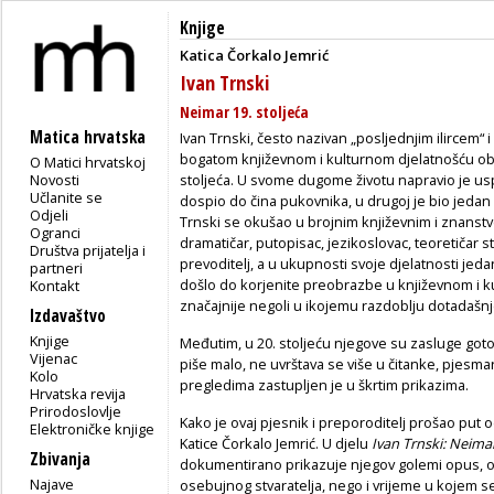
Knjige
Katica Čorkalo Jemrić
Ivan Trnski
Neimar 19. stoljeća
Matica hrvatska
Ivan Trnski, često nazivan „posljednjim ilircem“
bogatom književnom i kulturnom djelatnošću obi
O Matici hrvatskoj
Novosti
stoljeća. U svome dugome životu napravio je uspj
Učlanite se
dospio do čina pukovnika, u drugoj je bio jedan
Odjeli
Trnski se okušao u brojnim književnim i znanstv
Ogranci
dramatičar, putopisac, jezikoslovac, teoretičar st
Društva prijatelja i
prevoditelj, a u ukupnosti svoje djelatnosti jeda
partneri
došlo do korjenite preobrazbe u književnom i k
Kontakt
značajnije negoli u ikojemu razdoblju dotadašnj
Izdavaštvo
Knjige
Međutim, u 20. stoljeću njegove su zasluge go
Vijenac
piše malo, ne uvrštava se više u čitanke, pjesmari
Kolo
pregledima zastupljen je u škrtim prikazima.
Hrvatska revija
Prirodoslovlje
Kako je ovaj pjesnik i preporoditelj prošao put 
Elektroničke knjige
Katice Čorkalo Jemrić. U djelu
Ivan Trnski: Neimar
Zbivanja
dokumentirano prikazuje njegov golemi opus, osv
Najave
osebujnog stvaratelja, nego i vrijeme u kojem s