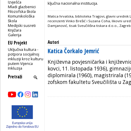
Izvješća
ključna nacionalna institucija.
Mladi glazbenici
Filozofska škola
Komunikološka
Matica hrvatska, biblioteka Tragovi, glavni uredni
škola
recenzenti Vinko Brešić i Suzana Coha, likovni ured
Medijski susreti
Damjanović, tisak Sveučilišna tiskara d.o.o., Zagreb
Knjižara
Galerija
Autori
EU Projekt
Uključiva kultura -
Katica Čorkalo Jemrić
potpora socijalnoj
inkluziji kroz kulturu
Književna povjesničarka i književni
putem Vijenca
kovci, 11. listopada 1936), gimnazij
Inkluzija
diplomirala (1960), magistrirala (19
zofskom fakultetu Sveučilišta u Za