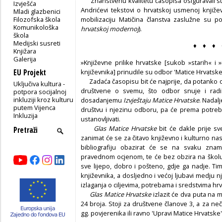
Znanstvenu kvalitetu časopisa osiguravali su f
Izvješća
Andrićevi tekstovi o hrvatskoj usmenoj knjiže
Mladi glazbenici
Filozofska škola
mobilizaciju Matičina članstva zaslužne su p
Komunikološka
hrvatskoj modernoj
).
škola
Medijski susreti
♦ ♦ ♦ 
Knjižara
Galerija
»Književne prilike hrvatske [sukob »starih« 
EU Projekt
književnika] prinudile su odbor 'Matice Hrvatske
Zadaća časopisu bit će najprije, da potanko ob
Uključiva kultura -
društvene o svemu, što odbor snuje i rad
potpora socijalnoj
inkluziji kroz kulturu
dosadanjemu
Izvještaju Matice Hrvatske
. Nadalj
putem Vijenca
društvu i njezinu odboru, pa će prema potrebi ne
Inkluzija
ustanovljivati.
Glas Matice Hrvatske
bit će dakle prije s
zanimat će se za čitavo književno i kulturno na
bibliografiju obazirat će se na svaku znam
pravednom ocjenom, te će bez obzira na školu 
sve lijepo, dobro i pošteno, gdje ga nadje. T
književnika, a dosljedno i većoj ljubavi medju 
izlaganja o ciljevima, potrebama i sredstvima hrv
Glas Matice Hrvatske
izlazit će dva puta na 
24 broja. Stoji za društvene članove 3, a za neč
gg. povjerenika ili ravno 'Upravi Matice Hrvatske'