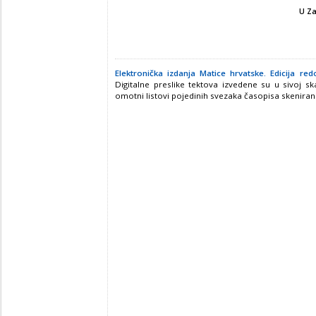
U Za
Elektronička izdanja Matice hrvatske. Edicija redo
Digitalne preslike tektova izvedene su u sivoj ska
omotni listovi pojedinih svezaka časopisa skenirani 