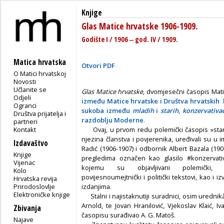
Knjige
Glas Matice hrvatske 1906-1909.
Godište I / 1906 ‒ god. IV / 1909.
Matica hrvatska
Otvori PDF
O Matici hrvatskoj
Novosti
Učlanite se
Glas Matice hrvatske
, dvomjesečni
časopis Mat
Odjeli
između Matice hrvatske i Društva hrvatskih 
Ogranci
sukoba između
mladih
i
starih
,
konzervativa
Društva prijatelja i
razdoblju Moderne
.
partneri
Kontakt
Ovaj, u prvom redu polemički časopis »starih
njezina članstva i povjerenika, uređivali su u
Izdavaštvo
Radić (1906-1907) i odbornik Albert Bazala (19
Knjige
pregledima označen kao glasilo #konzervativn
Vijenac
kojemu su objavljivani polemički, knji
Kolo
povijesnoumejtnički i politički tekstovi, kao i iz
Hrvatska revija
Prirodoslovlje
izdanjima.
Elektroničke knjige
Stalni i najistaknutiji suradnici, osim urednikâ
Arnold, te Jovan Hranilović, Vjekoslav Klaić, 
Zbivanja
časopisu surađivao A. G. Matoš.
Najave