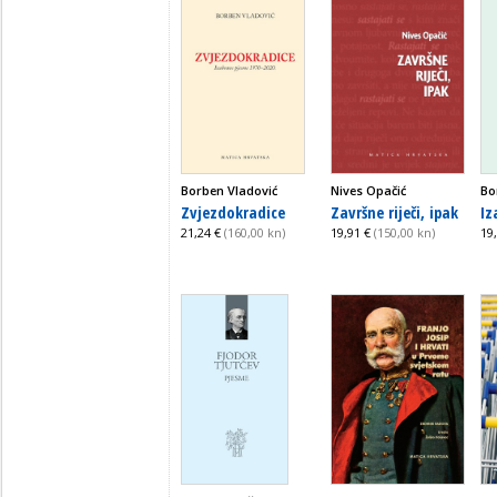
Borben Vladović
Nives Opačić
Bo
Zvjezdokradice
Završne riječi, ipak
Iz
21,24 €
(160,00 kn)
19,91 €
(150,00 kn)
19