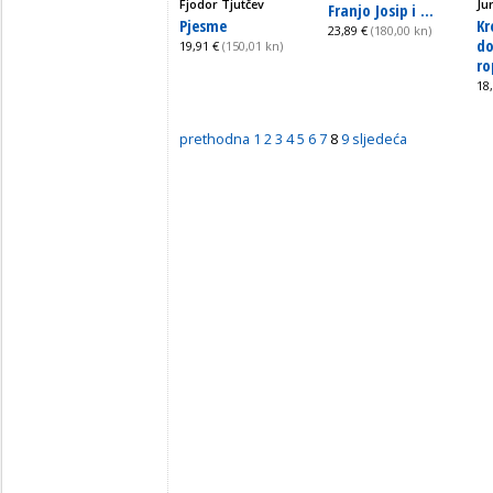
Fjodor Tjutčev
Jur
Franjo Josip i ...
Pjesme
Kr
23,89 €
(180,00 kn)
do
19,91 €
(150,01 kn)
ro
18
prethodna
1
2
3
4
5
6
7
8
9
sljedeća