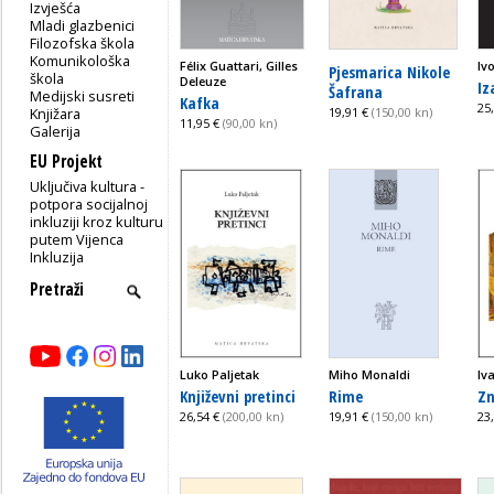
Izvješća
Mladi glazbenici
Filozofska škola
Komunikološka
Félix Guattari, Gilles
Iv
Pjesmarica Nikole
škola
Deleuze
Iz
Šafrana
Medijski susreti
Kafka
25
Knjižara
19,91 €
(150,00 kn)
11,95 €
(90,00 kn)
Galerija
EU Projekt
Uključiva kultura -
potpora socijalnoj
inkluziji kroz kulturu
putem Vijenca
Inkluzija
Luko Paljetak
Miho Monaldi
Iv
Književni pretinci
Rime
Zn
26,54 €
(200,00 kn)
19,91 €
(150,00 kn)
23