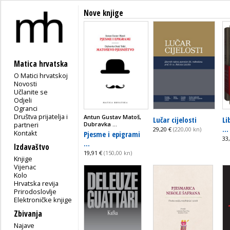
Nove knjige
Matica hrvatska
O Matici hrvatskoj
Novosti
Učlanite se
Odjeli
Ogranci
Društva prijatelja i
Antun Gustav Matoš,
Lučar cijelosti
Li
partneri
Dubravka ...
...
29,20 €
(220,00 kn)
Kontakt
Pjesme i epigrami
33
...
Izdavaštvo
19,91 €
(150,00 kn)
Knjige
Vijenac
Kolo
Hrvatska revija
Prirodoslovlje
Elektroničke knjige
Zbivanja
Najave