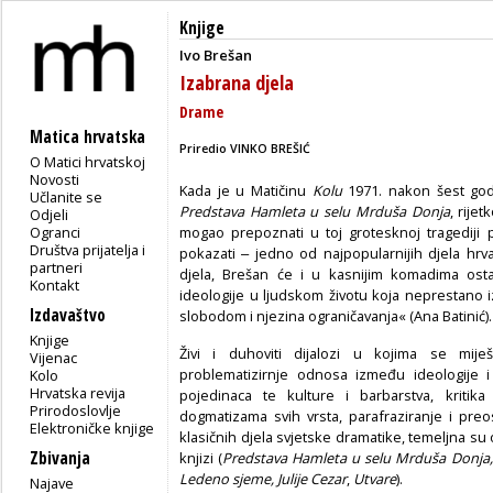
Knjige
Ivo Brešan
Izabrana djela
Drame
Matica hrvatska
Priredio VINKO BREŠIĆ
O Matici hrvatskoj
Novosti
Kada je u Matičinu
Kolu
1971. nakon šest god
Učlanite se
Predstava Hamleta u selu Mrduša Donja
, rije
Odjeli
Ogranci
mogao prepoznati u toj grotesknoj tragediji 
Društva prijatelja i
pokazati ‒ jedno od najpopularnijih djela hrv
partneri
djela, Brešan će i u kasnijim komadima ostat
Kontakt
ideologije u ljudskom životu koja neprestano 
Izdavaštvo
slobodom i njezina ograničavanja« (Ana Batinić).
Knjige
Živi i duhoviti dijalozi u kojima se miješa
Vijenac
problematizirnje odnosa između ideologije i vl
Kolo
Hrvatska revija
pojedinaca te kulture i barbarstva, kritika 
Prirodoslovlje
dogmatizama svih vrsta, parafraziranje i preosmi
Elektroničke knjige
klasičnih djela svjetske dramatike, temeljna su 
Zbivanja
knjizi (
Predstava Hamleta u selu Mrduša Donja, 
Ledeno sjeme, Julije Cezar
,
Utvare
).
Najave