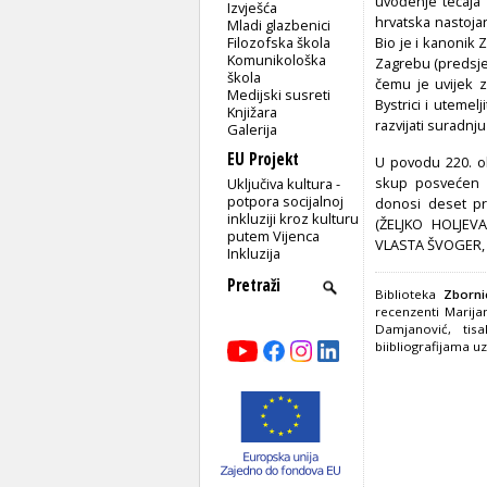
uvođenje tečaja 
Izvješća
hrvatska nastojan
Mladi glazbenici
Filozofska škola
Bio je i kanonik 
Komunikološka
Zagrebu (predsjed
škola
čemu je uvijek z
Medijski susreti
Bystrici i utemel
Knjižara
razvijati suradnj
Galerija
EU Projekt
U povodu 220. ob
skup posvećen n
Uključiva kultura -
potpora socijalnoj
donosi deset pri
inkluziji kroz kulturu
(ŽELJKO HOLJEV
putem Vijenca
VLASTA ŠVOGER, 
Inkluzija
Biblioteka
Zbornic
recenzenti
Marija
Damjanović, ti
biibliografijama u