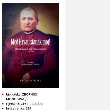
biblioteka:
ZBORNICI I
MONOGRAFIJE
cijena:
15,93
€
(120,00 kn)
broj stranica:
219