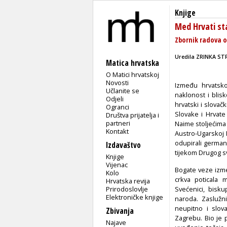
Knjige
Med Hrvati st
Zbornik radova 
Uredila
ZRINKA ST
Matica hrvatska
O Matici hrvatskoj
Novosti
Između hrvatskog
Učlanite se
naklonost i blis
Odjeli
hrvatski i slovač
Ogranci
Slovake i Hrvat
Društva prijatelja i
partneri
Naime stoljećima 
Kontakt
Au­stro-Ugarskoj
odupirali germani
Izdavaštvo
tijekom Drugog sv
Knjige
Vijenac
Bogate veze izme
Kolo
crkva poticala 
Hrvatska revija
Prirodoslovlje
Svećenici, bisku
Elektroničke knjige
naroda. Zaslužni
neupitno i slov
Zbivanja
Zagrebu. Bio je 
Najave