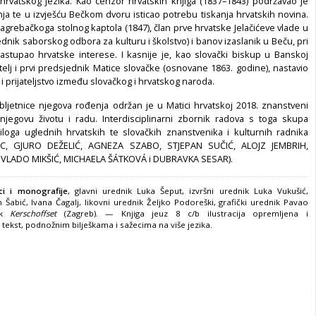
hrvatskog jezika. Kao cenzor hrvat­skih knjiga (1837–1843) podržavao je
ja te u izvješću Bečkom dvoru isticao potrebu tiskanja hrvatskih novi­na.
Zagrebačkoga stolnog kaptola (1847), član prve hrvatske Jelačićeve vlade u
nik saborskog odbora za kulturu i školstvo) i banov izaslanik u Beču, pri
astupao hrvatske interese. I kasnije je, kao slovački bi­skup u Banskoj
jitelj i prvi predsjednik Matice slovačke (osnovane 1863. godine), nastavio
u i prijateljstvo između slovačkog i hrvatskog naroda.
ljetnice njegova rođenja održan je u Matici hrvatskoj 2018. znanstveni
jegovu životu i radu. Interdisciplinarni zbornik radova s toga skupa
loga uglednih hrvatskih te slovačkih znanstvenika i kulturnih radnika
AC, GJURO DEŽELIĆ, AGNEZA SZABO, STJEPAN SUČIĆ, ALOJZ JEMBRIH,
VLADO MIKŠIĆ, MICHAELA ŠÁTKOVÁ i DUBRAVKA SESAR).
i i monografije
, glavni urednik Luka Šeput, izvršni urednik Luka Vukušić,
n Šabić, Ivana Čagalj, likovni urednik Željko Podoreški, grafički urednik Pavao
sak
Kerschoffset
(Zagreb). — Knjiga jeuz 8 c/b ilustracija opremljena i
z tekst, podnožnim bilješkama i sažecima na više jezika.