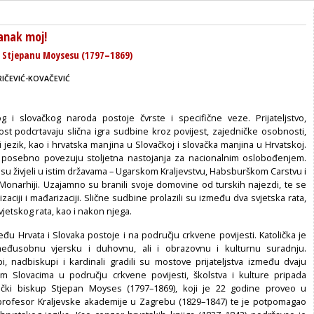
anak moj!
o Stjepanu Moysesu (1797–1869)
RIČEVIĆ-KOVAČEVIĆ
 i slovačkog naroda postoje čvrste i specifične veze. Prijateljstvo,
kost podcrtavaju slična igra sudbine kroz povijest, zajedničke osobnosti,
ki jezik, kao i hrvatska manjina u Slovačkoj i slovačka manjina u Hr­vatskoj.
e posebno povezuju stoljetna nastojanja za nacionalnim oslobođenjem.
su živjeli u istim državama – Ugarskom Kraljevstvu, Habsburškom Carstvu i
 Monarhiji. Uzajamno su branili svoje domovine od turskih najezdi, te se
zaciji i mađarizaciji. Slič­ne sudbine prolazili su između dva svjetska rata,
jetskog rata, kao i nakon njega.
đu Hrvata i Slovaka postoje i na području crkvene povijesti. Katolička je
međusobnu vjersku i duhovnu, ali i obrazovnu i kulturnu suradnju.
­pi, nadbiskupi i kardinali gradili su mostove prijateljstva između dvaju
m Slovacima u području crkvene povije­sti, školstva i kulture pripada
ački biskup Stjepan Moyses (1797–1869), koji je 22 godine proveo u
profesor Kraljevske akademije u Zagrebu (1829–1847) te je potpomagao