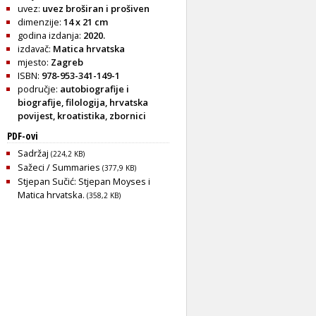
uvez:
uvez broširan i prošiven
dimenzije:
14 x 21 cm
godina izdanja:
2020.
izdavač:
Matica hrvatska
mjesto:
Zagreb
ISBN:
978-953-341-149-1
područje:
autobiografije i
biografije
,
filologija
,
hrvatska
povijest
,
kroatistika
,
zbornici
PDF-ovi
Sadržaj
(224,2 KB)
Sažeci / Summaries
(377,9 KB)
Stjepan Sučić: Stjepan Moyses i
Matica hrvatska.
(358,2 KB)