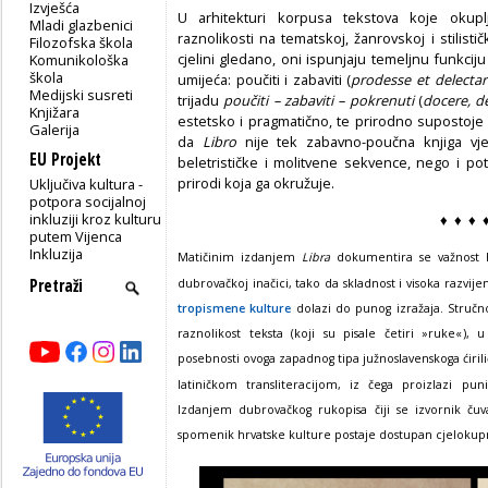
Izvješća
U arhitekturi korpusa tekstova koje okupl
Mladi glazbenici
raznolikosti na tematskoj, žanrovskoj i stilističk
Filozofska škola
cjelini gledano, oni ispunjaju temeljnu funkcij
Komunikološka
škola
umijeća: poučiti i zabaviti (
prodesse et delectar
Medijski susreti
trijadu
poučiti – zabaviti – pokrenuti
(
docere, d
Knjižara
estetsko i pragmatično, te prirodno supostoje 
Galerija
da
Libro
nije tek zabavno-poučna knjiga vje
EU Projekt
beletrističke i molitvene sekvence, nego i po
prirodi koja ga okružuje.
Uključiva kultura -
potpora socijalnoj
inkluziji kroz kulturu
♦ ♦ ♦ 
putem Vijenca
Inkluzija
Matičinim izdanjem
Libra
dokumentira se važnost hrv
dubrovačkoj inačici, tako da skladnost i visoka razvij
tropismene kulture
dolazi do punog izražaja. Stručno
raznolikost teksta (koji su pisale četiri »ruke«), u
posebnosti ovoga zapadnog tipa južnoslavenskoga ćiri
latiničkom transliteracijom, iz čega proizlazi puni
Izdanjem dubrovačkog rukopisa čiji se izvornik čuv
spomenik hrvatske kulture postaje dostupan cjelokupnoj 