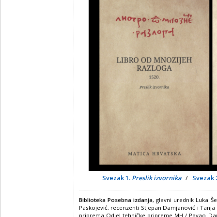
Svezak 1.
Preslik izvornika
/
Svezak 
Biblioteka Posebna izdanja
, glavni urednik Luka Š
Paskojević, recenzenti Stjepan Damjanović i Tanja 
priprema Odjel tehničke pripreme MH / Pavao Da