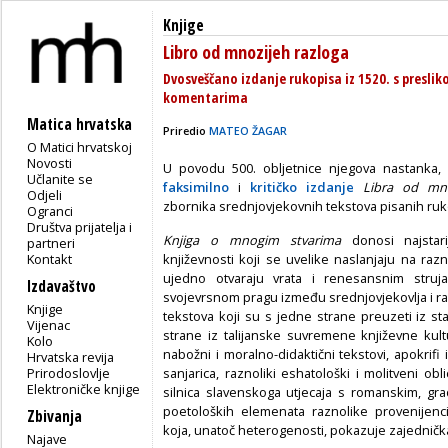
Knjige
Libro od mnozijeh razloga
Dvosveščano izdanje rukopisa iz 1520. s preslik
komentarima
Matica hrvatska
Priredio
MATEO ŽAGAR
O Matici hrvatskoj
Novosti
U povodu 500. obljetnice njegova nastanka, 
Učlanite se
faksimilno
i
kritičko izdanje
Libra od mno
Odjeli
zbornika srednjovjekovnih tekstova pisanih ruk
Ogranci
Društva prijatelja i
Knjiga o mnogim stvarima
donosi najstari
partneri
Kontakt
književnosti koji se uvelike naslanjaju na razn
ujedno otvaraju vrata i renesansnim struja
Izdavaštvo
svojevrsnom pragu između srednjovjekovlja i ra
Knjige
tekstova koji su s jedne strane preuzeti iz st
Vijenac
strane iz talijanske suvremene književne kul
Kolo
nabožni i moralno-didaktični tekstovi, apokrifi
Hrvatska revija
Prirodoslovlje
sanjarica, raznoliki eshatološki i molitveni obl
Elektroničke knjige
silnica slavenskoga utjecaja s romanskim, grad
poetoloških elemenata raznolike provenijenc
Zbivanja
koja, unatoč heterogenosti, pokazuje zajednička
Najave