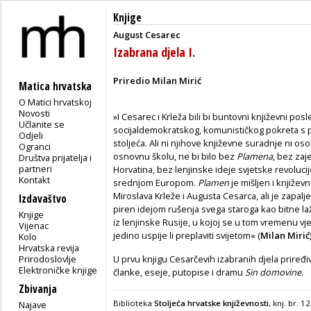
Knjige
August Cesarec
Izabrana djela I.
Priredio Milan Mirić
Matica hrvatska
O Matici hrvatskoj
Novosti
»I Cesarec i Krleža bili bi buntovni književni posl
Učlanite se
socijaldemokratskog, komunističkog pokreta s
Odjeli
stoljeća. Ali ni njihove književne suradnje ni o
Ogranci
osnovnu školu, ne bi bilo bez
Plamena
, bez zaje
Društva prijatelja i
partneri
Horvatina, bez lenjinske ideje svjetske revoluci
Kontakt
srednjom Europom.
Plamen
je mišljen i knjiže
Miroslava Krleže i Augusta Cesarca, ali je zapa
Izdavaštvo
piren idejom rušenja svega staroga kao bitne laži
Knjige
iz lenjinske Rusije, u kojoj se u tom vremenu v
Vijenac
jedino uspije li preplaviti svijetom« (
Milan Mirić
Kolo
Hrvatska revija
Prirodoslovlje
U prvu knjigu Cesarčevih izabranih djela priređ
Elektroničke knjige
članke, eseje, putopise i dramu
Sin domovine
.
Zbivanja
Biblioteka
Stoljeća hrvatske književnosti
, knj. br. 
Najave