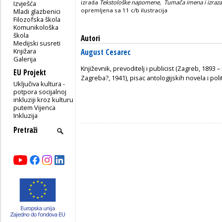
izrada
Tekstološke napomene,
Tumača imena i izraza
Izvješća
opremljena sa 11 c/b ilustracija
Mladi glazbenici
Filozofska škola
Komunikološka
škola
Autori
Medijski susreti
Knjižara
August Cesarec
Galerija
Književnik, prevoditelj i publicist (Zagreb, 1893 
EU Projekt
Zagreba?, 1941), pisac antologijskih novela i poli
Uključiva kultura -
potpora socijalnoj
inkluziji kroz kulturu
putem Vijenca
Inkluzija