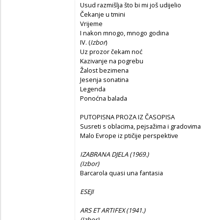
Usud razmišlja što bi mi još udijelio
Čekanje u tmini
Vrijeme
I nakon mnogo, mnogo godina
IV. (
Izbor
)
Uz prozor čekam noć
Kazivanje na pogrebu
Žalost bezimena
Jesenja sonatina
Legenda
Ponoćna balada
PUTOPISNA PROZA IZ ČASOPISA
Susreti s oblacima, pejsažima i gradovima
Malo Evrope iz ptičije perspektive
IZABRANA DJELA (1969.)
(
Izbor)
Barcarola quasi una fantasia
ESEJI
ARS ET ARTIFEX (1941.)
(
Izbor)