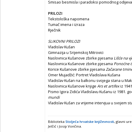
Smisao besmisla i paradoksi pomodnog odijeva
PRILOZI
Tekstološka napomena
Tumač imena i izraza
Rječnik
SLIKOVNI PRILOZI
Vladislav Kušan
Gimnazija u Srijemskoj Mitrovici
Naslovnica Kušanove zbirke pjesama
Lišće na v
Naslovnica Kušanove zbirke pjesama
Ponoćne is
Korice Kušanove zbirke pjesama
Začarane tmin
Omer Mujadžić: Portret Vladislava Kušana
Vladislav Kušan na balkonu svojega stana u Mak
Naslovnica Kušanove knjige
Ars et artifex
iz 194
Pismo Igora Zidića Vladislavu Kušanu iz 1981. g
mundi
Vladislav Kušan za vrijeme intervjua u svojem s
Biblioteka
Stoljeća hrvatske književnosti
, glavni ur
Jelčić i Josip Vončina.