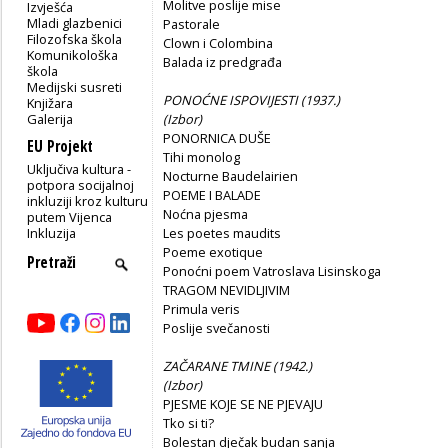
Molitve poslije mise
Izvješća
Mladi glazbenici
Pastorale
Filozofska škola
Clown i Colombina
Komunikološka
Balada iz predgrađa
škola
Medijski susreti
PONOĆNE ISPOVIJESTI (1937.)
Knjižara
Galerija
(
Izbor)
PONORNICA DUŠE
EU Projekt
Tihi monolog
Uključiva kultura -
Nocturne Baudelairien
potpora socijalnoj
POEME I BALADE
inkluziji kroz kulturu
Noćna pjesma
putem Vijenca
Inkluzija
Les poetes maudits
Poeme exotique
Ponoćni poem Vatroslava Lisinskoga
TRAGOM NEVIDLJIVIM
Primula veris
Poslije svečanosti
ZAČARANE TMINE (1942.)
(
Izbor)
PJESME KOJE SE NE PJEVAJU
Tko si ti?
Bolestan dječak budan sanja