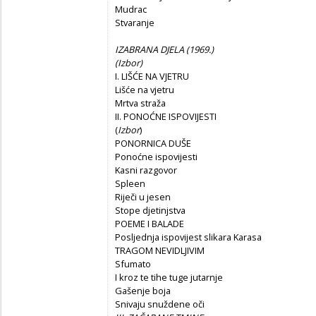
Mudrac
Stvaranje
IZABRANA DJELA (1969.)
(
Izbor)
I. LIŠĆE NA VJETRU
Lišće na vjetru
Mrtva straža
II. PONOĆNE ISPOVIJESTI
(
Izbor
)
PONORNICA DUŠE
Ponoćne ispovijesti
Kasni razgovor
Spleen
Riječi u jesen
Stope djetinjstva
POEME I BALADE
Posljednja ispovijest slikara Karasa
TRAGOM NEVIDLJIVIM
Sfumato
I kroz te tihe tuge jutarnje
Gašenje boja
Snivaju snuždene oči