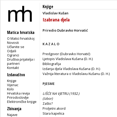
Knjige
Vladislav Kušan
Izabrana djela
Priredio Dubravko Horvatić
Matica hrvatska
O Matici hrvatskoj
Novosti
K A Z A L O
Učlanite se
Odjeli
Predgovor (Dubravko Horvatić)
Ogranci
Ljetopis Vladislava Kušana (D. H.)
Društva prijatelja i
partneri
Bibliografija
Kontakt
Izdanja djela Vladislava Kušana (D. H.)
Važnija literatura o Vladislavu Kušanu (D. H.)
Izdavaštvo
Knjige
PJESME
Vijenac
Kolo
Hrvatska revija
LIŠĆE NA VJETRU (1932.)
Prirodoslovlje
(
Izbor)
Elektroničke knjige
Zašto?
Zbivanja
Proljetni akord
Stara kapelica
Najave