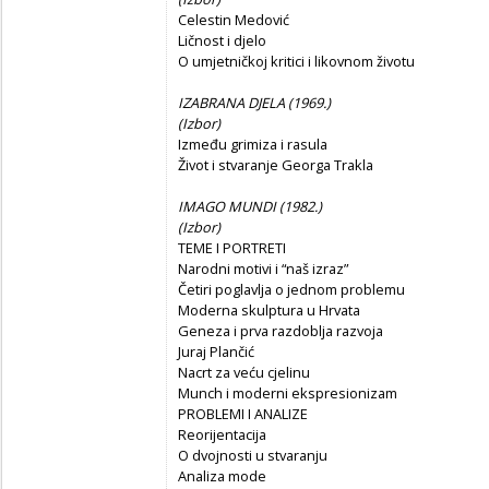
Celestin Medović
Ličnost i djelo
O umjetničkoj kritici i likovnom životu
IZABRANA DJELA (1969.)
(
Izbor)
Između grimiza i rasula
Život i stvaranje Georga Trakla
IMAGO MUNDI (1982.)
(
Izbor)
TEME I PORTRETI
Narodni motivi i “naš izraz”
Četiri poglavlja o jednom problemu
Moderna skulptura u Hrvata
Geneza i prva razdoblja razvoja
Juraj Plančić
Nacrt za veću cjelinu
Munch i moderni ekspresionizam
PROBLEMI I ANALIZE
Reorijentacija
O dvojnosti u stvaranju
Analiza mode