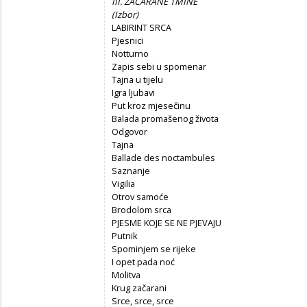
III. ZAČARANE TMINE
(
Izbor)
LABIRINT SRCA
Pjesnici
Notturno
Zapis sebi u spomenar
Tajna u tijelu
Igra ljubavi
Put kroz mjesečinu
Balada promašenog života
Odgovor
Tajna
Ballade des noctambules
Saznanje
Vigilia
Otrov samoće
Brodolom srca
PJESME KOJE SE NE PJEVAJU
Putnik
Spominjem se rijeke
I opet pada noć
Molitva
Krug začarani
Srce, srce, srce