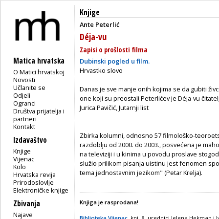
Knjige
Ante Peterlić
Déja-vu
Zapisi o prošlosti filma
Matica hrvatska
Dubinski pogled u film.
Hrvastko slovo
O Matici hrvatskoj
Novosti
Učlanite se
Danas je sve manje onih kojima se da gubiti živc
Odjeli
one koji su preostali Peterlićev je Déja-vu čitatel
Ogranci
Jurica Pavičić, Jutarnji list
Društva prijatelja i
partneri
Kontakt
Zbirka kolumni, odnosno 57 filmološko-teoroetsk
Izdavaštvo
razdoblju od 2000. do 2003., posvećena je maho
Knjige
na televiziji i u kinima u povodu proslave stogodi
Vijenac
služio prilikom pisanja uistinu jest fenomen sp
Kolo
tema jednostavnim jezikom" (Petar Krelja).
Hrvatska revija
Prirodoslovlje
Elektroničke knjige
Zbivanja
Knjiga je rasprodana!
Najave
Biblioteka Vijenac
, knj. 8, urednici Jelena Hekman i 