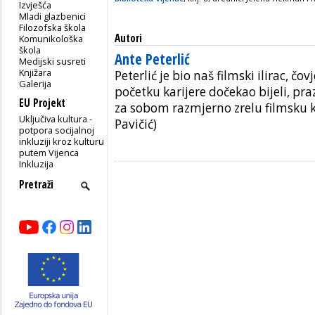
Izvješća
Mladi glazbenici
Filozofska škola
Autori
Komunikološka
škola
Ante Peterlić
Medijski susreti
Knjižara
Peterlić je bio naš filmski ilirac, čov
Galerija
početku karijere dočekao bijeli, prazn
EU Projekt
za sobom razmjerno zrelu filmsku k
Uključiva kultura -
Pavičić)
potpora socijalnoj
inkluziji kroz kulturu
putem Vijenca
Inkluzija