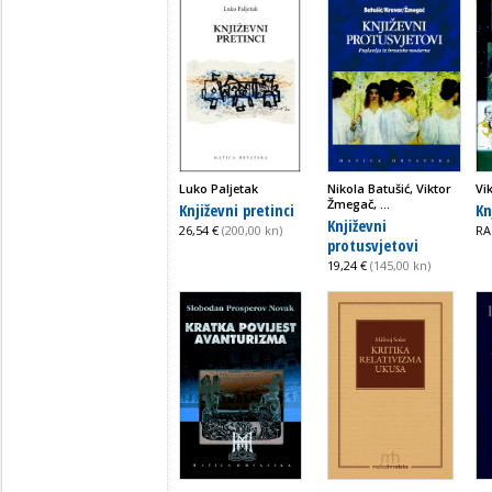
Luko Paljetak
Nikola Batušić, Viktor
Vi
Žmegač, ...
Književni pretinci
Kn
Književni
26,54 €
(200,00 kn)
RA
protusvjetovi
19,24 €
(145,00 kn)