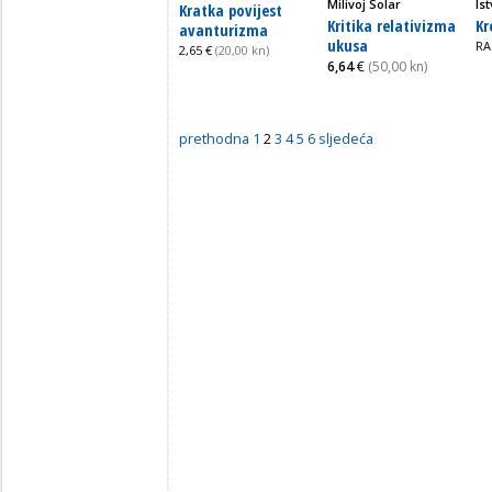
Milivoj Solar
Is
Kratka povijest
Kritika relativizma
Kr
avanturizma
ukusa
RA
2,65 €
(20,00 kn)
6,64
€
(50,00 kn)
prethodna
1
2
3
4
5
6
sljedeća