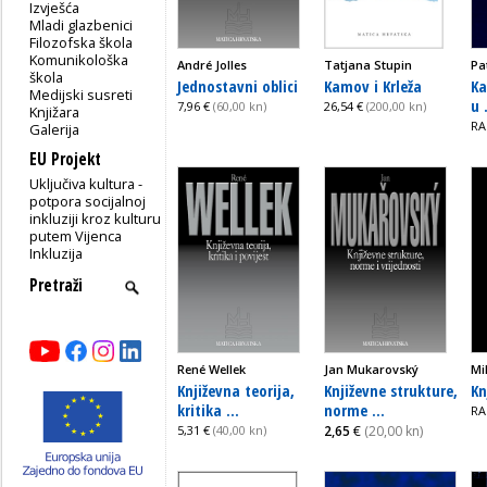
Izvješća
Mladi glazbenici
Filozofska škola
Komunikološka
André Jolles
Tatjana Stupin
Pa
škola
Jednostavni oblici
Kamov i Krleža
Ka
Medijski susreti
u .
7,96 €
(60,00 kn)
26,54 €
(200,00 kn)
Knjižara
RA
Galerija
EU Projekt
Uključiva kultura -
potpora socijalnoj
inkluziji kroz kulturu
putem Vijenca
Inkluzija
René Wellek
Jan Mukarovský
Mi
Književna teorija,
Književne strukture,
Kn
kritika ...
norme ...
RA
5,31 €
(40,00 kn)
2,65
€
(20,00 kn)