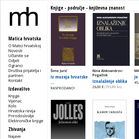
Knjige - područje - književna znanost
Matica hrvatska
O Matici hrvatskoj
Novosti
Učlanite se
Odjeli
Ogranci
Društva prijatelja i
Šime Jurić
Nina Aleksandrov-
Mi
partneri
Pogačnik
Iz muzeja hrvatske
Je 
Kontakt
Iznalaženje oblika
...
45
26,00 €
(195,89 kn)
Izdavaštvo
RASPRODANO!
Knjige
Vijenac
Kolo
Hrvatska revija
Prirodoslovlje
Elektroničke knjige
Zbivanja
Najave