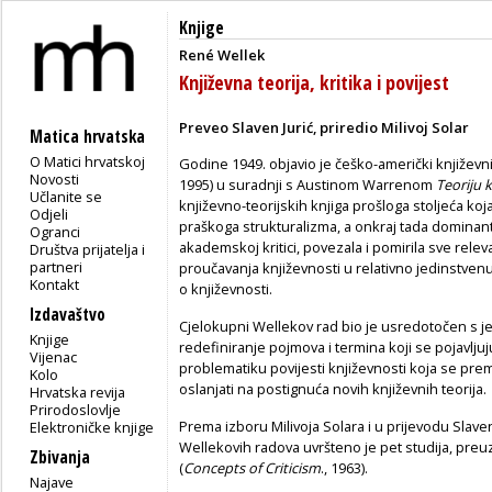
Knjige
René Wellek
Književna teorija, kritika i povijest
Preveo Slaven Jurić, priredio Milivoj Solar
Matica hrvatska
O Matici hrvatskoj
Godine 1949. objavio je češko-američki književni 
Novosti
1995) u suradnji s Austinom Warrenom
Teoriju k
Učlanite se
književno-teorijskih knjiga prošloga stoljeća k
Odjeli
praškoga strukturalizma, a onkraj tada dominanti
Ogranci
akademskoj kritici, povezala i pomirila sve rele
Društva prijatelja i
partneri
proučavanja književnosti u relativno jedinstve
Kontakt
o književnosti.
Izdavaštvo
Cjelokupni Wellekov rad bio je usredotočen s j
Knjige
redefiniranje pojmova i termina koji se pojavljuju
Vijenac
problematiku povijesti književnosti koja se prem
Kolo
oslanjati na postignuća novih književnih teorija.
Hrvatska revija
Prirodoslovlje
Prema izboru Milivoja Solara i u prijevodu Slave
Elektroničke knjige
Wellekovih
radova uvršteno je pet studija, preu
Zbivanja
(
Con­cepts of Criticism
., 1963).
Najave