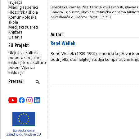
Izvješća
Mladi glazbenici
Biblioteka Parnas. Niz Teorija književnosti
, glavna 
Filozofska škola
Sandra Tribuson, likovna i tehnička oprema bibliot
Komunikološka
priređivača o Eliotovu životu i djelu.
škola
Medijski susreti
Knjižara
Autori
Galerija
René Wellek
EU Projekt
Uključiva kultura -
René Wellek (1903–1995), američki književni teore
potpora socijalnoj
podrijetla, utemeljitelj studija komparativne knj
inkluziji kroz kulturu
putem Vijenca
Inkluzija