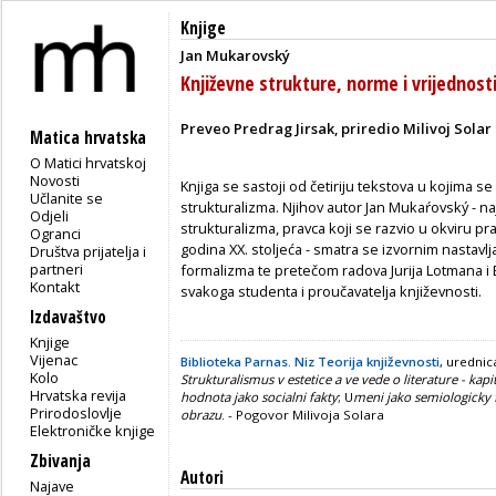
Knjige
Jan Mukarovský
Književne strukture, norme i vrijednost
Preveo Predrag Jirsak, priredio Milivoj Solar
Matica hrvatska
O Matici hrvatskoj
Novosti
Knjiga se sastoji od četiriju tekstova u kojima 
Učlanite se
strukturalizma. Njihov autor Jan Mukaŕovský - n
Odjeli
strukturalizma, pravca koji se razvio u okviru pr
Ogranci
godina XX. stoljeća - smatra se izvornim nastav
Društva prijatelja i
partneri
formalizma te pretečom radova Jurija Lotmana i
Kontakt
svakoga studenta i proučavatelja književnosti.
Izdavaštvo
Knjige
Vijenac
Biblioteka Parnas. Niz Teorija književnosti
, urednic
Kolo
Strukturalismus v estetice a ve vede o literature - kapi
Hrvatska revija
hodnota jako socialni fakty
; U
meni jako semiologicky fa
Prirodoslovlje
obrazu
. - Pogovor Milivoja Solara
Elektroničke knjige
Zbivanja
Autori
Najave