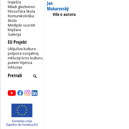
Izvješća
Jan
Mladi glazbenici
Mukarovský
Filozofska škola
Više o autoru
Komunikološka
škola
Medijski susreti
Knjižara
Galerija
EU Projekt
Uključiva kultura -
potpora socijalnoj
inkluziji kroz kulturu
putem Vijenca
Inkluzija