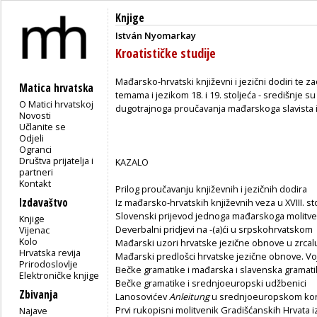
Knjige
István Nyomarkay
Kroatističke studije
Mađarsko-hrvatski književni i jezični dodiri te
Matica hrvatska
temama i jezikom 18. i 19. stoljeća - središnje 
O Matici hrvatskoj
dugotrajnoga proučavanja mađarskoga slavista 
Novosti
Učlanite se
Odjeli
Ogranci
Društva prijatelja i
KAZALO
partneri
Kontakt
Prilog proučavanju književnih i jezičnih dodira
Izdavaštvo
Iz mađarsko-hrvatskih književnih veza u XVIII. st
Slovenski prijevod jednoga mađarskoga molitve
Knjige
Deverbalni pridjevi na -(a)ći u srpskohrvatskom
Vijenac
Kolo
Mađarski uzori hrvatske jezične obnove u zrcalu
Hrvatska revija
Mađarski predlošci hrvatske jezične obnove. Vo
Prirodoslovlje
Bečke gramatike i mađarska i slavenska gramatikog
Elektroničke knjige
Bečke gramatike i srednjoeuropski udžbenici
Zbivanja
Lanosovićev
Anleitung
u srednjoeuropskom ko
Prvi rukopisni molitvenik Gradišćanskih Hrvata i
Najave