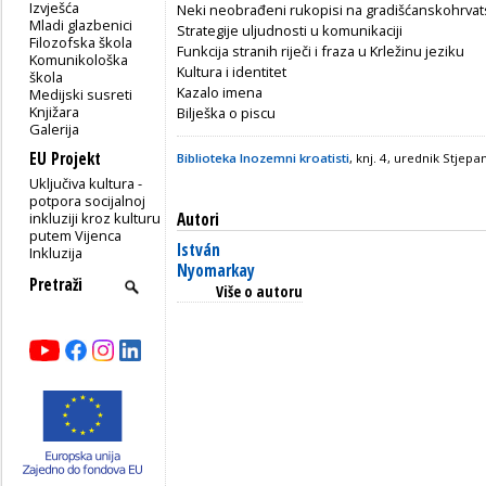
Izvješća
Neki neobrađeni rukopisi na gradišćanskohrva
Mladi glazbenici
Strategije uljudnosti u komunikaciji
Filozofska škola
Funkcija stranih riječi i fraza u Krležinu jeziku
Komunikološka
Kultura i identitet
škola
Kazalo imena
Medijski susreti
Knjižara
Bilješka o piscu
Galerija
EU Projekt
Biblioteka Inozemni kroatisti
, knj. 4, urednik Stjep
Uključiva kultura -
potpora socijalnoj
inkluziji kroz kulturu
Autori
putem Vijenca
István
Inkluzija
Nyomarkay
Više o autoru