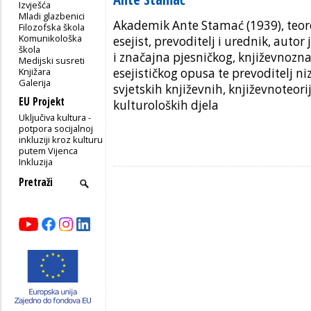
Izvješća
Mladi glazbenici
Akademik Ante Stamać (1939), teore
Filozofska škola
Komunikološka
esejist, prevoditelj i urednik, auto
škola
i značajna pjesničkog, književnozn
Medijski susreti
Knjižara
esejističkog opusa te prevoditelj ni
Galerija
svjetskih književnih, književnoteorij
EU Projekt
kulturoloških djela
Uključiva kultura -
potpora socijalnoj
inkluziji kroz kulturu
putem Vijenca
Inkluzija