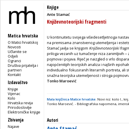
Knjige
Ante Stamać
Književnoteorijski fragmenti
Matica hrvatska
U kontinuitetu svojega višedesetljetnoga nastav
O Matici hrvatskoj
na premisama znanstvenog utemeljenja i estetsk
Novosti
Stamać javlja se knjigom
Književnoteorijski frag
Učlanite se
priloga vezanih uz tumačenje niza zanimljivih 
Odjeli
pojmova i pojava. Riječ je naizgled o vrlo dispa
Ogranci
najopćenitijih teorijskih analiza i najširih epoh
Društva prijatelja i
partneri
individualno fokusiranih literarnih portreta, al
Kontakt
snažna teorijska utemeljenost i stroga pojmovna
Tonko Maroević
Izdavaštvo
Knjige
Vijenac
Kolo
Mala knjižnica Matice hrvatske
. Novi niz: kolo I., 
Hrvatska revija
Tonko Maroević. - Bibliografska napomena, imensko
Prirodoslovlje
Elektroničke knjige
Zbivanja
Autori
Najave
Ante Stamać