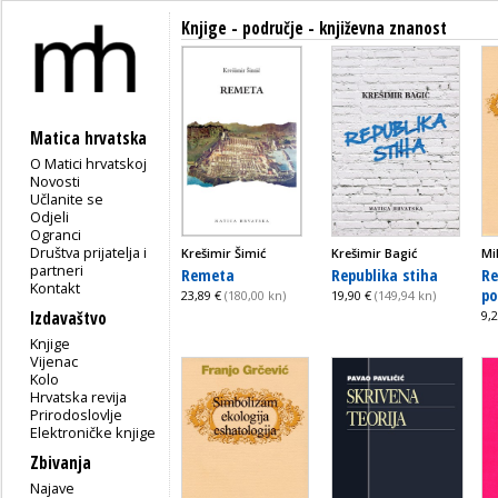
Knjige - područje - književna znanost
Matica hrvatska
O Matici hrvatskoj
Novosti
Učlanite se
Odjeli
Ogranci
Društva prijatelja i
Krešimir Šimić
Krešimir Bagić
Mi
partneri
Remeta
Republika stiha
Re
Kontakt
po
23,89 €
(180,00 kn)
19,90 €
(149,94 kn)
Izdavaštvo
9,
Knjige
Vijenac
Kolo
Hrvatska revija
Prirodoslovlje
Elektroničke knjige
Zbivanja
Najave