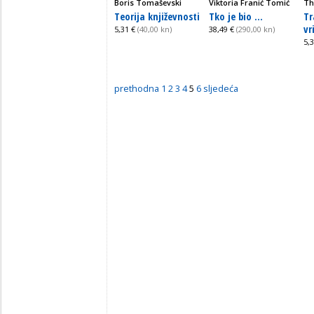
Boris Tomaševski
Viktoria Franić Tomić
Th
Teorija književnosti
Tko je bio ...
Tr
vr
5,31 €
(40,00 kn)
38,49 €
(290,00 kn)
5,
prethodna
1
2
3
4
5
6
sljedeća