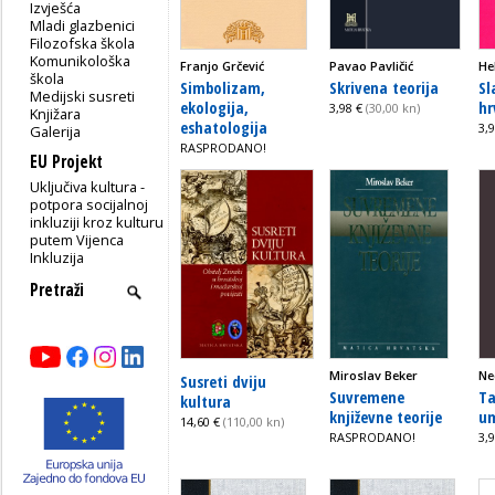
Izvješća
Mladi glazbenici
Filozofska škola
Komunikološka
Franjo Grčević
Pavao Pavličić
He
škola
Simbolizam,
Skrivena teorija
Sl
Medijski susreti
ekologija,
hr
3,98 €
(30,00 kn)
Knjižara
eshatologija
3,
Galerija
RASPRODANO!
EU Projekt
Uključiva kultura -
potpora socijalnoj
inkluziji kroz kulturu
putem Vijenca
Inkluzija
Miroslav Beker
Ne
Susreti dviju
Suvremene
Ta
kultura
književne teorije
um
14,60 €
(110,00 kn)
RASPRODANO!
3,