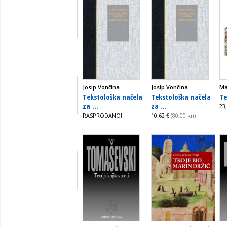
Josip Vončina
Josip Vončina
Ma
Tekstološka načela
Tekstološka načela
Te
za ...
za ...
23
RASPRODANO!
10,62 €
(80,00 kn)