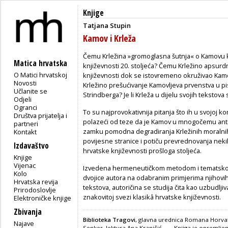
Knjige
Tatjana Stupin
Kamov i Krleža
Čemu Krležina »gromoglasna šutnja« o Kamovu ko
Matica hrvatska
književnosti 20. stoljeća? Čemu Krležino apsurd
O Matici hrvatskoj
književnosti dok se istovremeno okruživao Kamo
Novosti
Krležino prešućivanje Kamovljeva prvenstva u p
Učlanite se
Strindberga? Je li Krleža u dijelu svojih teksto
Odjeli
Ogranci
To su najprovokativnija pitanja što ih u svojoj ko
Društva prijatelja i
polazeći od teze da je Kamov u mnogočemu anti
partneri
zamku pomodna degradiranja Krležinih moralnih
Kontakt
povijesne stranice i potiču prevrednovanja neki
Izdavaštvo
hrvatske književnosti prošloga stoljeća.
Knjige
Vijenac
Izvedena hermeneutičkom metodom i tematsko-
Kolo
dvojice autora na odabranim primjerima njihovih 
Hrvatska revija
tekstova, autoričina se studija čita kao uzbudljiv
Prirodoslovlje
znakovitoj svezi klasikâ hrvatske književnosti.
Elektroničke knjige
Zbivanja
Biblioteka Tragovi
, glavna urednica Romana Horvat
Najave
Senker, lektura Ana Kranjčić . — Knjiga je opremljen