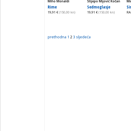
Miho Monaldi
Stijepo Mijović Kočan
Mi
Rime
Sedmoglasje
Si
19,91 €
(150,00 kn)
19,91 €
(150,00 kn)
RA
prethodna
1
2
3
sljedeća