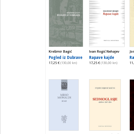
Krešimir Bagić
Ivan Rogić Nehajev
Jo
Pogled iz Dubrave
Rapave kajde
Ra
17,25 €
(130,00 kn)
17,25 €
(130,00 kn)
11