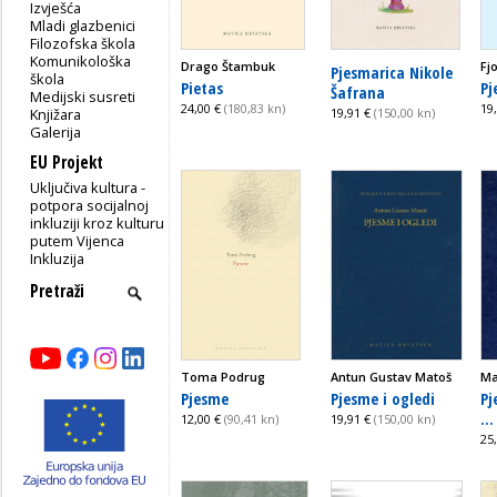
Izvješća
Mladi glazbenici
Filozofska škola
Komunikološka
Drago Štambuk
Fj
Pjesmarica Nikole
škola
Pietas
Pj
Šafrana
Medijski susreti
24,00 €
(180,83 kn)
19
Knjižara
19,91 €
(150,00 kn)
Galerija
EU Projekt
Uključiva kultura -
potpora socijalnoj
inkluziji kroz kulturu
putem Vijenca
Inkluzija
Toma Podrug
Antun Gustav Matoš
Ma
Pjesme
Pjesme i ogledi
Pj
...
12,00 €
(90,41 kn)
19,91 €
(150,00 kn)
25