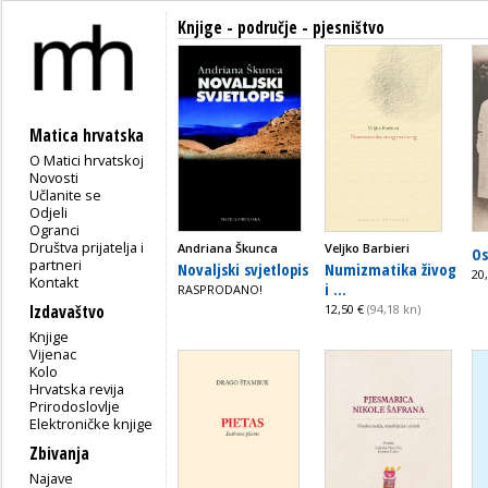
Knjige - područje - pjesništvo
Matica hrvatska
O Matici hrvatskoj
Novosti
Učlanite se
Odjeli
Ogranci
Društva prijatelja i
Andriana Škunca
Veljko Barbieri
Os
partneri
Novaljski svjetlopis
Numizmatika živog
20
Kontakt
i ...
RASPRODANO!
Izdavaštvo
12,50 €
(94,18 kn)
Knjige
Vijenac
Kolo
Hrvatska revija
Prirodoslovlje
Elektroničke knjige
Zbivanja
Najave