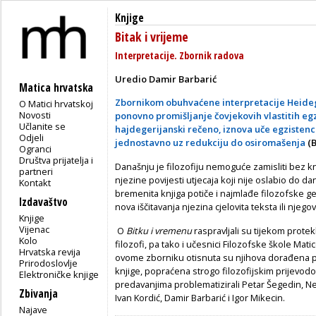
Knjige
Bitak i vrijeme
Interpretacije. Zbornik radova
Uredio Damir Barbarić
Matica hrvatska
Zbornikom obuhvaćene interpretacije Heid
O Matici hrvatskoj
Novosti
ponovno promišljanje čovjekovih vlastitih egz
Učlanite se
hajdegerijanski rečeno, iznova uče egzistenc
Odjeli
jednostavno uz redukciju do osiromašenja
(
Ogranci
Društva prijatelja i
Današnju je filozofiju nemoguće zamisliti bez k
partneri
njezine povijesti utjecaja koji nije oslabio do
Kontakt
bremenita knjiga potiče i najmlađe filozofske ge
Izdavaštvo
nova iščitavanja njezina cjelovita teksta ili njego
Knjige
Vijenac
O
Bitku i vremenu
raspravljali su tijekom prote
Kolo
filozofi, pa tako i učesnici Filozofske škole Mat
Hrvatska revija
ovome zborniku otisnuta su njihova dorađena pre
Prirodoslovlje
knjige, popraćena strogo filozofijskim prijevodo
Elektroničke knjige
predavanjima problematizirali Petar Šegedin, N
Zbivanja
Ivan Kordić, Damir Barbarić i Igor Mikecin.
Najave