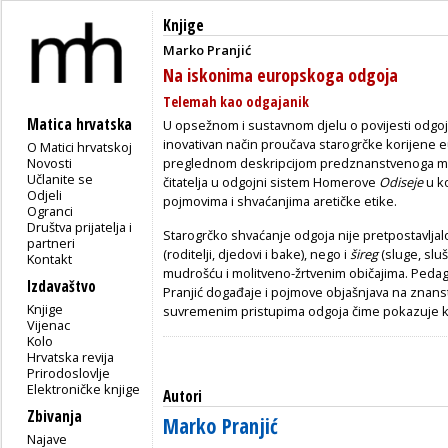
Knjige
Marko Pranjić
Na iskonima europskoga odgoja
Telemah kao odgajanik
Matica hrvatska
U opsežnom i sustavnom djelu o povijesti odgoj
inovativan način proučava starogrčke korijene 
O Matici hrvatskoj
Novosti
preglednom deskripcijom predznanstvenoga mi
Učlanite se
čitatelja u odgojni sistem Homerove
Odiseje
u ko
Odjeli
pojmovima i shvaćanjima aretičke etike.
Ogranci
Društva prijatelja i
Starogrčko shvaćanje odgoja nije pretpostavlja
partneri
(roditelji, djedovi i bake), nego i
šireg
(sluge, sluš
Kontakt
mudrošću i molitveno-žrtvenim običajima. Peda
Izdavaštvo
Pranjić događaje i pojmove objašnjava na znans
Knjige
suvremenim pristupima odgoja čime pokazuje ka
Vijenac
Kolo
Hrvatska revija
Prirodoslovlje
Elektroničke knjige
Autori
Zbivanja
Marko Pranjić
Najave