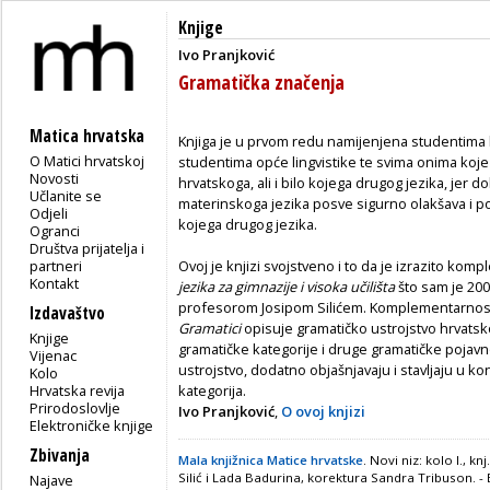
Knjige
Ivo Pranjković
Gramatička značenja
Matica hrvatska
Knjiga je u prvom redu namijenjena studentima 
O Matici hrvatskoj
studentima opće lingvistike te svima onima koje
Novosti
hrvatskoga, ali i bilo kojega drugog jezika, jer 
Učlanite se
materinskoga jezika posve sigurno olakšava i po
Odjeli
kojega drugog jezika.
Ogranci
Društva prijatelja i
partneri
Ovoj je knjizi svojstveno i to da je izrazito ko
Kontakt
jezika za gimnazije i visoka učilišta
što sam je 200
profesorom Josipom Silićem. Komplementarnost 
Izdavaštvo
Gramatici
opisuje gramatičko ustrojstvo hrvatsko
Knjige
gramatičke kategorije i druge gramatičke pojavno
Vijenac
ustrojstvo, dodatno objašnjavaju i stavljaju u kont
Kolo
Hrvatska revija
kategorija.
Prirodoslovlje
Ivo Pranjković
,
O ovoj knjizi
Elektroničke knjige
Zbivanja
Mala knjižnica Matice hrvatske
. Novi niz: kolo I., 
Silić i Lada Badurina, korektura Sandra Tribuson. - B
Najave