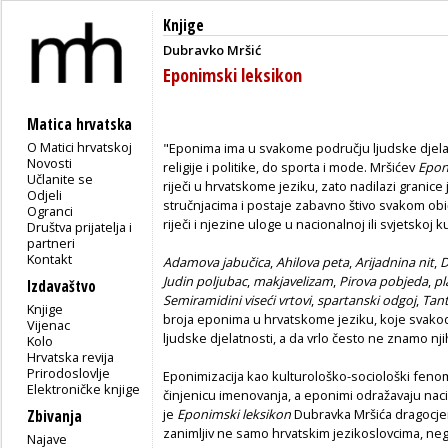
Knjige
Dubravko Mršić
Eponimski leksikon
Matica hrvatska
O Matici hrvatskoj
"Eponima ima u svakome području ljudske djelat
Novosti
religije i politike, do sporta i mode. Mršićev
Epon
Učlanite se
riječi u hrvatskome jeziku, zato nadilazi grani
Odjeli
stručnjacima i postaje zabavno štivo svakom obi
Ogranci
riječi i njezine uloge u nacionalnoj ili svjetskoj kul
Društva prijatelja i
partneri
Kontakt
Adamova jabučica
,
Ahilova peta
,
Arijadnina nit
,
D
Judin poljubac
,
makjavelizam
,
Pirova pobjeda
,
pl
Izdavaštvo
Semiramidini viseći vrtovi
,
spartanski odgoj
,
Tan
Knjige
broja eponima u hrvatskome jeziku, koje sva
Vijenac
ljudske djelatnosti, a da vrlo često ne znamo nji
Kolo
Hrvatska revija
Prirodoslovlje
Eponimizacija kao kulturološko-sociološki feno
Elektroničke knjige
činjenicu imenovanja, a eponimi odražavaju nacion
je
Eponimski leksikon
Dubravka Mršića dragocjen v
Zbivanja
zanimljiv ne samo hrvatskim jezikoslovcima, nego i
Najave