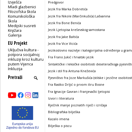
Izvješća
Predgovor
Mladi glazbenici
Jezik fra Marka Dobretića
Filozofska škola
Komunikološka
Jezik fra Nikole (Marčinkušića) Lašvanina
škola
Jezik fra Bone Benića
Medijski susreti
Knjižara
Jezik Ljetopisa kreševskog samostana
Galerija
Jezik fra Jake Baltića
EU Projekt
Jezik fra Vice Vicića
Uključiva kultura -
Jezikoslovno nazivlje i kategorijalna određenja u gram
potpora socijalnoj
Fra Frano Jukić i hrvatski jezik
inkluziji kroz kulturu
putem Vijenca
Sintaktičke i leksičke osobitosti deseteračkoga pjesništ
Inkluzija
Jezik i stil fra Antuna Kneževića
Pjesništvo fra Joze Markušića (stilske i jezične osobitost
Fra Rastko Drljić o prvom iliru Bosne
Fra Ignacije Gavran i franjevački ljetopisi
Izvori i literatura
Rječnik manje poznatih riječi i izričaja
Bibliografska bilješka
Kazalo imena
Bilješka o piscu