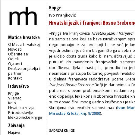
Knjige
Ivo Pranjković
Hrvatski jezik i franjevci Bosne Srebren
»Knjiga Ive Pranjkovića
Hrvatski jezik i franjev
Matica hrvatska
ne samo za one koji se bave istraživanjem spis
O Matici hrvatskoj
nego ponajprije za one koji bi se već jedan
Novosti
vrijednostima i jezičnim blagom što ga u sebi 
Učlanite se
je uložio dosta truda kako bi nam, iščitavajuć
Odjeli
putujući do navedenih franjevačkih samos
Ogranci
obrađivana djela i nastajala, ponudio na je
Društva prijatelja i
partneri
nesmetana pristupa kulturnoj povijesti hvatsk
Kontakt
u djelima franjevaca redodržave Bosne Srebr
franjevci Bosne Srebrene
Božji je dar onima u Bo
Izdavaštvo
put sresti s ovom problematikom i nadam se p
Knjige
enciklopedija, leksikona ili zbornika hrvatske kn
Vijenac
su to dosad činili mnogi) jedno književno i jezi
Kolo
Hrvatska revija
škrinjama franjevačkih samostana« (
Ivan Mar
Prirodoslovlje
Miroslav Krleža, knj. 9/2000
).
Elektroničke knjige
Zbivanja
SADRŽAJ KNJIGE
Najave