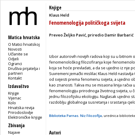
Knjige
Klaus Held
Fenomenologija političkoga svijeta
Preveo Željko Pavić, priredio Damir Barbarić
Matica hrvatska
O Matici hrvatskoj
Novosti
Učlanite se
Izbor autorovih novijih radova koji su u bitnom 
Odjeli
fenomenološkog filozofiranja koje fenomenologij
Ogranci
koja se hoće prevladati, a da se ujedno iz nje polu
Društva prijatelja i
partneri
Suvremeni jemački mislilac Klaus Held nastavlja
Kontakt
od svijesti prema fenomenu svijeta, a ujedno ob
kao znanosti. Takva mu se misaona linija račva u
Izdavaštvo
fenomenologiju prirodnoga životnog svijeta, u 
Knjige
jednu filozofijsku ekologiju. Naglasak ujedno s
Vijenac
razdoblju globalnoga susretanja i srastanja cje
Kolo
Hrvatska revija
Prirodoslovlje
Biblioteka Parnas. Niz Filozofija
, urednica bibliote
Elektroničke knjige
Zbivanja
Najave
Autori