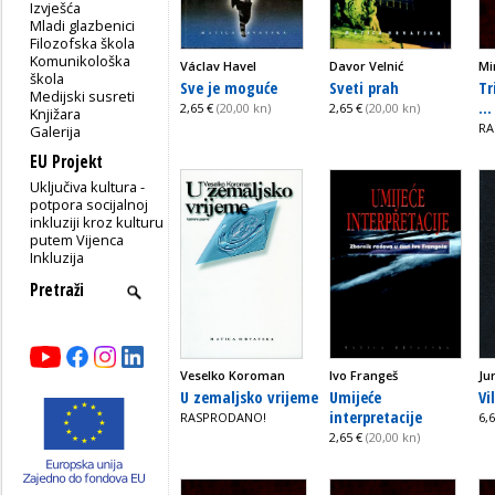
Izvješća
Mladi glazbenici
Filozofska škola
Komunikološka
Václav Havel
Davor Velnić
Mi
škola
Sve je moguće
Sveti prah
Tr
Medijski susreti
...
2,65 €
(20,00 kn)
2,65 €
(20,00 kn)
Knjižara
RA
Galerija
EU Projekt
Uključiva kultura -
potpora socijalnoj
inkluziji kroz kulturu
putem Vijenca
Inkluzija
Veselko Koroman
Ivo Frangeš
Ju
U zemaljsko vrijeme
Umijeće
Vi
interpretacije
RASPRODANO!
6,
2,65 €
(20,00 kn)