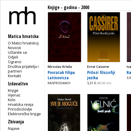
Knjige - godina - 2000
Matica hrvatska
O Matici hrvatskoj
Novosti
Učlanite se
Odjeli
Ogranci
Društva prijatelja i
Miroslav Krleža
Ernst Cassirer
Iv
partneri
Povratak Filipa
Prilozi filozofiji
Ra
Kontakt
Latinovicza
jezika
3,
Izdavaštvo
RASPRODANO!
5,31 €
(40,00 kn)
Knjige
Vijenac
Kolo
Hrvatska revija
Prirodoslovlje
Elektroničke knjige
Zbivanja
Najave