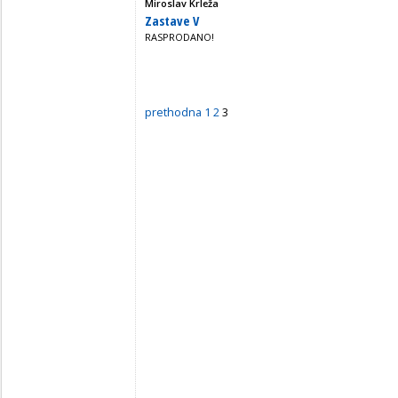
Miroslav Krleža
Zastave V
RASPRODANO!
prethodna
1
2
3