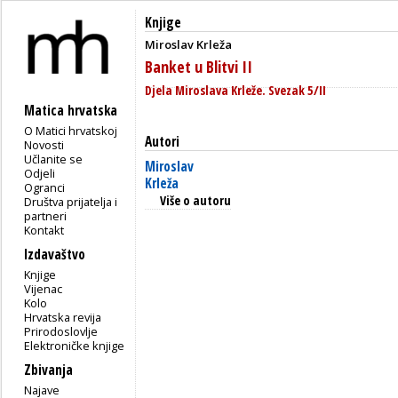
Knjige
Miroslav Krleža
Banket u Blitvi II
Djela Miroslava Krleže. Svezak 5/II
Matica hrvatska
O Matici hrvatskoj
Autori
Novosti
Učlanite se
Miroslav
Odjeli
Krleža
Ogranci
Više o autoru
Društva prijatelja i
partneri
Kontakt
Izdavaštvo
Knjige
Vijenac
Kolo
Hrvatska revija
Prirodoslovlje
Elektroničke knjige
Zbivanja
Najave