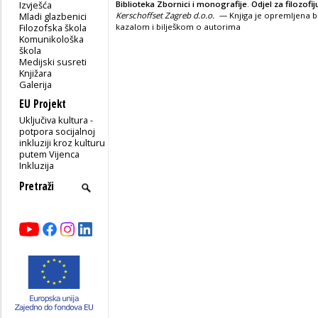
Biblioteka Zbornici i monografije
.
Odjel za filozofij
Izvješća
Kerschoffset Zagreb d.o.o. —
Knjiga je opremljena b
Mladi glazbenici
kazalom i bilješkom o autorima
Filozofska škola
Komunikološka
škola
Medijski susreti
Knjižara
Galerija
EU Projekt
Uključiva kultura -
potpora socijalnoj
inkluziji kroz kulturu
putem Vijenca
Inkluzija