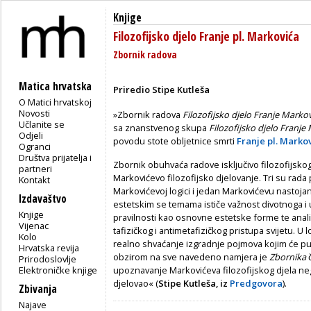
Knjige
Filozofijsko djelo Franje pl. Markovića
Zbornik radova
Matica hrvatska
Priredio Stipe Kutleša
O Matici hrvatskoj
Novosti
»Zbornik radova
Filozofijsko djelo Franje Marko
Učlanite se
sa znanstvenog skupa
Filozofijsko djelo Franj
Odjeli
povodu stote obljetnice smrti
Franje pl. Markov
Ogranci
Društva prijatelja i
Zbornik obuhvaća radove isključivo filozofijsk
partneri
Markovićevo filozofijsko djelovanje. Tri su rada
Kontakt
Markovićevoj logici i jedan Markovićevu nastojanj
Izdavaštvo
estetskim se temama ističe važnost divotnoga i u
Knjige
pravilnosti kao osnovne estetske forme te anal
Vijenac
tafizičkog i antimetafizičkog pristupa svijetu. U
Kolo
realno shvaćanje izgradnje pojmova kojim će pu
Hrvatska revija
obzirom na sve navedeno namjera je
Zbornika
Prirodoslovlje
Elektroničke knjige
upoznavanje Markovićeva filozofijskog djela n
djelovao« (
Stipe Kutleša, iz
Predgovora
).
Zbivanja
Najave