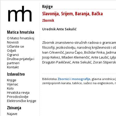
Knjige
Slavonija, Srijem, Baranja, Bačka
Zbornik
Urednik Ante Sekulić
Matica hrvatska
O Matici hrvatskoj
Novosti
Zbornik znanstveno-stručnih radova o granicama 
Učlanite se
filozofiji, jezikoslovlju, narodnoj književnosti i 
Odjeli
Ivan Crkvenčić, Jasna Čapo, Božidar Finka, Jadrna
Ogranci
Josip Kekez, Mladen Klemenčić, Ante Laušić, Ljil
Društva prijatelja i
Dragutin Pavličević, Ante Sekulić, Zoran Stipersk
partneri
Kontakt
Izdavaštvo
Biblioteka
Zbornici i monografije
, glavna urednica 
Knjige
zemljopisnih karata, tablice, sažeci na engleskom
Vijenac
Kolo
Hrvatska revija
Prirodoslovlje
Elektroničke knjige
Zbivanja
Najave