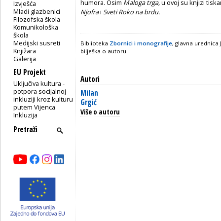
humora. Osim
Maloga trga,
u ovoj su knjizi tisk
Izvješća
Mladi glazbenici
Njofra
i
Sveti Roko na brdu.
Filozofska škola
Komunikološka
škola
Medijski susreti
Biblioteka
Zbornici i monografije
, glavna urednica
Knjižara
bilješka o autoru
Galerija
EU Projekt
Autori
Uključiva kultura -
potpora socijalnoj
Milan
inkluziji kroz kulturu
Grgić
putem Vijenca
Više o autoru
Inkluzija