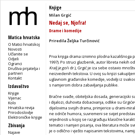
Knjige
Milan Grgić
Nedaj se, Njofra!
Drame i komedije
Matica hrvatska
Priredila Željka Turčinović
O Matici hrvatskoj
Novosti
Učlanite se
Prva knjiga drama iznimno plodna kazališnoga pis
Odjeli
1997). Po struci glazbenik, autor libreta nekih od
Ogranci
Kralj je gol
i dr.), Grgić je iza sebe ostavio mnošt
Društva prijatelja i
partneri
neizvedenih tekstova. U ovoj su knjizi sakupljen
Kontakt
uglavnom građanske komedije, vodvilji iz svak
s namjerom dobra zabavljanja publike.
Izdavaštvo
Knjige
Bračne svađe, obiteljska dosada, generacijski s
Vijenac
i dijalozi, duhovita dobacivanja, odlike su Grgi
Kolo
Hrvatska revija
dijelovima svojih drama, primjerice u drami-mirak
Prirodoslovlje
ne odriče humora, suvremeni se svijet predstavl
Elektroničke knjige
vrijednosti u kojoj se razgrađuju klasične karak
Zbivanja
tematici i namjeri pisanja, ova literatura može sv
je o odlično i vješto napisanim tekstovima, nam
Najave