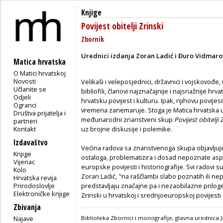
Knjige
Povijest obitelji Zrinski
Zbornik
Urednici izdanja Zoran Ladić i Đuro Vidmaro
Matica hrvatska
O Matici hrvatskoj
Novosti
Velikaši i veleposjednici, državnici i vojskovođe, u
Učlanite se
bibliofili, članovi najznačajnije i najsnažnije hrva
Odjeli
hrvatsku povijest i kulturu. Ipak, njihovu povije
Ogranci
vremena zanemaruje. Stoga je Matica hrvatska u
Društva prijatelja i
međunarodni znanstveni skup
Povijest obitelji 
partneri
Kontakt
uz brojne diskusije i polemike.
Izdavaštvo
Većina radova sa znanstvenoga skupa objavljuj
Knjige
ostaloga, problematizira i dosad nepoznate asp
Vijenac
europske povijesti i historiografije. Svi radovi s
Kolo
Zoran Ladić, "na raščlambi slabo poznatih ili nep
Hrvatska revija
Prirodoslovlje
predstavljaju značajne pa i nezaobilazne priloge
Elektroničke knjige
Zrinski u hrvatskoj i srednjoeuropskoj povijesti 
Zbivanja
Najave
Biblioteka Zbornici i monografije, glavna urednica 