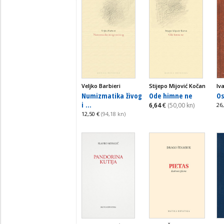
Veljko Barbieri
Stijepo Mijović Kočan
Iv
Numizmatika živog
Ode himne ne
O
i ...
6,64
€
(50,00 kn)
26
12,50 €
(94,18 kn)