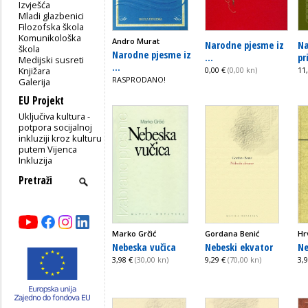
Izvješća
Mladi glazbenici
Filozofska škola
Komunikološka
Andro Murat
Narodne pjesme iz
Na
škola
Narodne pjesme iz
...
pr
Medijski susreti
...
Knjižara
0,00 €
(0,00 kn)
11
RASPRODANO!
Galerija
EU Projekt
Uključiva kultura -
potpora socijalnoj
inkluziji kroz kulturu
putem Vijenca
Inkluzija
Marko Grčić
Gordana Benić
Hr
Nebeska vučica
Nebeski ekvator
Ne
3,98 €
(30,00 kn)
9,29 €
(70,00 kn)
3,