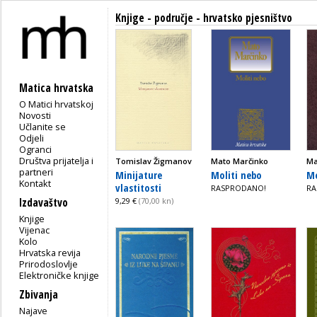
Knjige - područje - hrvatsko pjesništvo
Matica hrvatska
O Matici hrvatskoj
Novosti
Učlanite se
Odjeli
Ogranci
Društva prijatelja i
Tomislav Žigmanov
Mato Marčinko
Ma
partneri
Minijature
Moliti nebo
Mo
Kontakt
vlastitosti
RASPRODANO!
RA
Izdavaštvo
9,29 €
(70,00 kn)
Knjige
Vijenac
Kolo
Hrvatska revija
Prirodoslovlje
Elektroničke knjige
Zbivanja
Najave