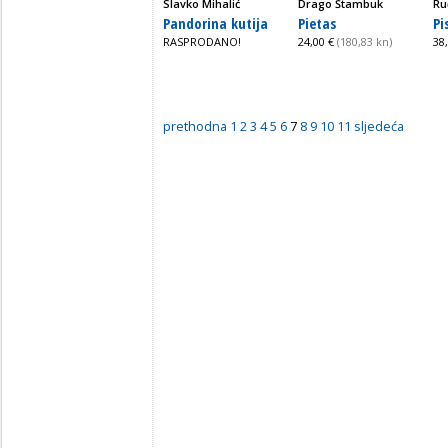
Slavko Mihalić
Drago Štambuk
Ru
Pandorina kutija
Pietas
Pi
RASPRODANO!
24,00 €
(180,83 kn)
38
prethodna
1
2
3
4
5
6
7
8
9
10
11
sljedeća