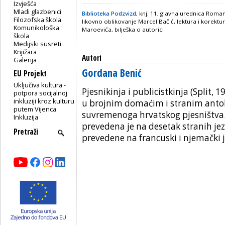
Izvješća
Mladi glazbenici
Biblioteka Podzvizd
, knj. 11, glavna urednica Roma
Filozofska škola
likovno oblikovanje Marcel Bačić, lektura i korek
Komunikološka
Maroevića, bilješka o autorici
škola
Medijski susreti
Knjižara
Autori
Galerija
Gordana Benić
EU Projekt
Uključiva kultura -
Pjesnikinja i publicistkinja (Split, 
potpora socijalnoj
inkluziji kroz kulturu
u brojnim domaćim i stranim anto
putem Vijenca
suvremenoga hrvatskog pjesništva.
Inkluzija
prevedena je na desetak stranih jezi
prevedene na francuski i njemački j