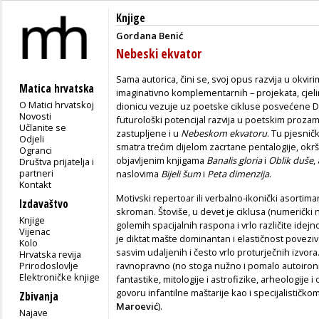
Knjige
Gordana Benić
Nebeski ekvator
Sama autorica, čini se, svoj opus razvija u okvir
Matica hrvatska
imaginativno komplementarnih – projekata, cjelina
O Matici hrvatskoj
dionicu vezuje uz poetske cikluse posvećene Diok
Novosti
futurološki potencijal razvija u poetskim prozam
Učlanite se
zastupljene i u
Nebeskom ekvatoru
. Tu pjesnič
Odjeli
smatra trećim dijelom zacrtane pentalogije, ok
Ogranci
objavljenim knjigama
Banalis gloria
i
Oblik duše
,
Društva prijatelja i
partneri
naslovima
Bijeli šum
i
Peta dimenzija
.
Kontakt
Motivski repertoar ili verbalno-ikonički asortiman
Izdavaštvo
skroman. Štoviše, u devet je ciklusa (numerički
Knjige
golemih spacijalnih raspona i vrlo različite ide
Vijenac
je diktat mašte dominantan i elastičnost povezi
Kolo
sasvim udaljenih i često vrlo proturječnih izvor
Hrvatska revija
Prirodoslovlje
ravnopravno (no stoga nužno i pomalo autoironič
Elektroničke knjige
fantastike, mitologije i astrofizike, arheologije
govoru infantilne maštarije kao i specijalističkom
Zbivanja
Maroević
).
Najave