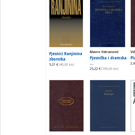
Mavro Vetranović
Vi
Pjesnici Ranjinina
Pjesnička i dramska
Pl
zbornika
...
2,
5,31 €
(40,00 kn)
25,22 €
(190,00 kn)