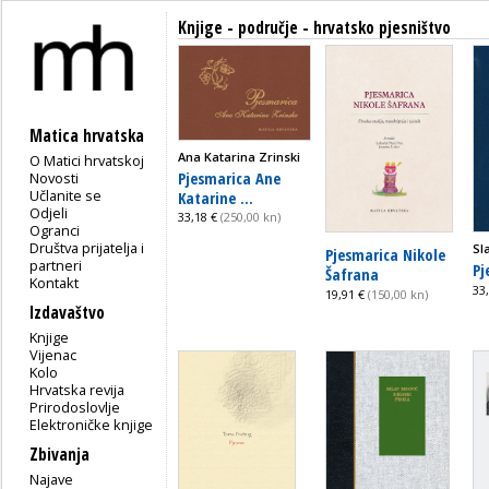
Knjige - područje - hrvatsko pjesništvo
Matica hrvatska
Ana Katarina Zrinski
O Matici hrvatskoj
Pjesmarica Ane
Novosti
Učlanite se
Katarine ...
Odjeli
33,18 €
(250,00 kn)
Ogranci
Društva prijatelja i
Sl
Pjesmarica Nikole
partneri
Pj
Šafrana
Kontakt
33
19,91 €
(150,00 kn)
Izdavaštvo
Knjige
Vijenac
Kolo
Hrvatska revija
Prirodoslovlje
Elektroničke knjige
Zbivanja
Najave