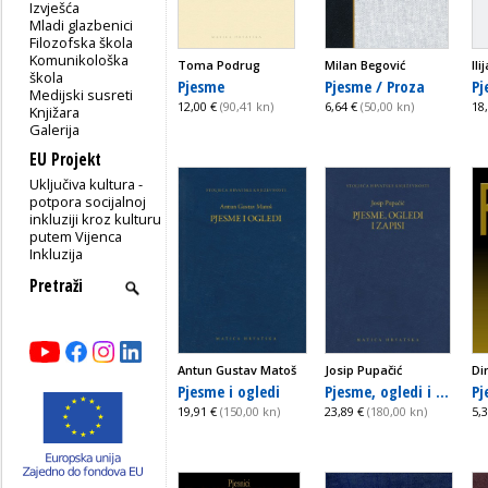
Izvješća
Mladi glazbenici
Filozofska škola
Komunikološka
Toma Podrug
Milan Begović
Ili
škola
Pjesme
Pjesme / Proza
Pj
Medijski susreti
12,00 €
(90,41 kn)
6,64 €
(50,00 kn)
18
Knjižara
Galerija
EU Projekt
Uključiva kultura -
potpora socijalnoj
inkluziji kroz kulturu
putem Vijenca
Inkluzija
Antun Gustav Matoš
Josip Pupačić
Di
Pjesme i ogledi
Pjesme, ogledi i ...
Pj
19,91 €
(150,00 kn)
23,89 €
(180,00 kn)
5,