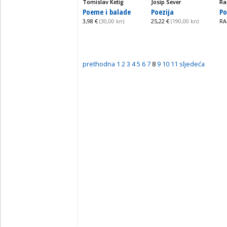
Tomislav Ketig
Josip Sever
Ra
Poeme i balade
Poezija
Po
3,98 €
(30,00 kn)
25,22 €
(190,00 kn)
RA
prethodna
1
2
3
4
5
6
7
8
9
10
11
sljedeća