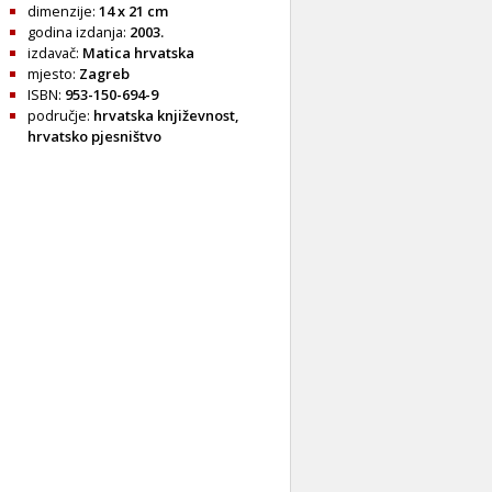
dimenzije:
14 x 21 cm
godina izdanja:
2003.
izdavač:
Matica hrvatska
mjesto:
Zagreb
ISBN:
953-150-694-9
područje:
hrvatska književnost
,
hrvatsko pjesništvo