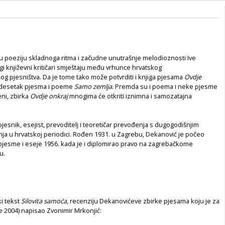
u poeziju skladnoga ritma i začudne unutrašnje melodioznosti Ive
i književni kritičari smještaju među vrhunce hrvatskog
čkog pjesništva. Da je tome tako može potvrditi i knjiga pjesama
Ovdje
edesetak pjesma i poeme
Samo zemlja
. Premda su i poema i neke pjesme
eni, zbirka
Ovdje onkraj
mnogima će otkriti iznimna i samozatajna
pjesnik, esejist, prevoditelj i teoretičar prevođenja s dugogodišnjim
nja u hrvatskoj periodici. Rođen 1931. u Zagrebu, Dekanović je počeo
e pjesme i eseje 1956. kada je i diplomirao pravo na zagrebačkome
u.
ki tekst
Silovita samoća
, recenziju Dekanovićeve zbirke pjesama koju je za
če 2004) napisao Zvonimir Mrkonjić: