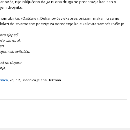
anovića, nije isključeno da ga ni ona druga ne predstavlja kao san o
ijem dvojniku.
om zbirke, »Daščare«, Dekanovićev ekspresionizam, makar i u samo
olazi do stvarnosne poezije za određenje koje »silovita samoća« više je
ata zjapeći
eće vas mrak
jen
jom skrovitošću,
kad ne dopire
nja.
rnica
, knj. 12, urednica Jelena Hekman