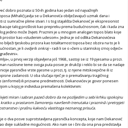
već dobro poznata iz 50-ih godina kao jedan od najvažnijih
toposa (Mihalić) javlja se u Dekanovića obilježavajući uzmak dana i
i iz sumračne plime stvari. I s tog stajališta Dekanović je ekspresionist
odbacuje talog prošlosti kao prepreku prema budućnosnom, čak i kada zna
log jedino može živjeti. Praznini je u mnogom analogan topos blato koje
jeli prostor kao »studenim udesom«. Jedna je od odlika Dekanovićeva
o bilježi tjeskobu prizora kao totalitarnost toposa bez obzira na to je li
ućnostan, je li
ovdje
ili
onkraj
– radi li se o »ženi u starinskoj crnoj odjeći«
j građevini«.
a«, u prvoj verziji objavljena još 1968., sastoji se iz 19 pjesama u prozi.
an naslovne teme ovoga puta posve je drukčiji i reklo bi se da se nadaje
icije pjesničke vrste pjesme u prozi, tj. iz njene mitskoepične ili iz
isne zadanosti. U oba slučaja riječ je o premašivanju tragičnog
e (enformel) ili prizvane predmetnosti. Dekanovićev je govor ponesen
jom u kojoj je individua premašena kolektivnim:
živjeti miran i sabran pazeći dobro da ne pozlijedim u sebi krhku spokojnu
e kratko u prastarom žamorenju navršenih trenutaka i prazninâ i pretrpjeti
ostranstvo i prašnu kakvoću vlastitoga neznanog prisuća.
eč je o dva posve suprotstavljena pjesnička koncepta, koje nam Dekanović
kao dvije sukladne mogućnosti. Ako nam se i čini da ona prva predstavlja