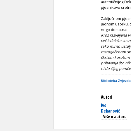
autentičnijeg Dek
pjesnikovu sretn
Zaključnom pjesm
jednom uzorku, d
nego dostatna:
Kroz razvaljena vr
već izdaleka susr
tako mirno ustal
razrogačenom svo
škrtom korotom
pribivanja što ni
ni do čijeg pamće
Biblioteka Zvjezda
Autori
Ivo
Dekanović
Više o autoru