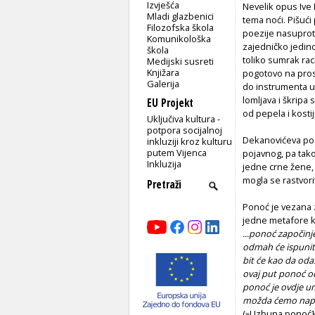
Izvješća
Nevelik opus Ive
Mladi glazbenici
tema noći. Pišuć
Filozofska škola
poezije nasupro
Komunikološka
zajedničko jedin
škola
toliko sumrak rac
Medijski susreti
Knjižara
pogotovo na pros
Galerija
do instrumenta ur
lomljava i škripa
EU Projekt
od pepela i kostij
Uključiva kultura -
potpora socijalnoj
Dekanovićeva poez
inkluziji kroz kulturu
putem Vijenca
pojavnog, pa tako 
Inkluzija
jedne crne žene,
mogla se rastvori
Ponoć je vezana z
jedne metafore k
...ponoć započin
odmah će ispuniti
bit će kao da od
ovaj put ponoć 
ponoć je ovdje u
možda ćemo napok
(»Uzbuna ponoć