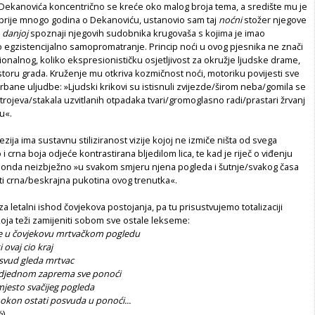
 Dekanovića koncentrično se kreće oko malog broja tema, a središte mu je
i prije mnogo godina o Dekanoviću, ustanovio sam taj
noćni
stožer njegove
t
danjoj
spoznaji njegovih sudobnika krugovaša s kojima je imao
o egzistencijalno samopromatranje. Princip noći u ovog pjesnika ne znači
ionalnog, koliko ekspresionističku osjetljivost za okružje ljudske drame,
toru grada. Kruženje mu otkriva kozmičnost noći, motoriku povijesti sve
bane uljudbe: »Ljudski krikovi su istisnuli zvijezde/širom neba/gomila se
 strojeva/stakala uzvitlanih otpadaka tvari/gromoglasno radi/prastari žrvanj
u«.
ija ima sustavnu stiliziranost vizije kojoj ne izmiče ništa od svega
i crna boja odjeće kontrastirana bljedilom lica, te kad je riječ o viđenju
 onda neizbježno »u svakom smjeru njena pogleda i šutnje/svakog časa
ti crna/beskrajna pukotina ovog trenutka«.
a letalni ishod čovjekova postojanja, pa tu prisustvujemo totalizaciji
oja teži zamijeniti sobom sve ostale lekseme:
je u čovjekovu mrtvačkom pogledu
 ovaj cio kraj
asvud gleda mrtvac
odjednom zaprema sve ponoći
mjesto svačijeg pogleda
on ostati posvuda u ponoći...
½)