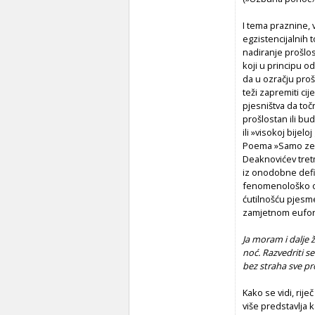
I tema praznine, 
egzistencijalnih 
nadiranje prošlost
koji u principu 
da u ozračju proš
teži zapremiti ci
pjesništva da točn
prošlostan ili bud
ili »visokoj bijelo
Poema »Samo zemlj
Deaknovićev tretm
iz onodobne defin
fenomenološko op
ćutilnošću pjesm
zamjetnom eufori
Ja moram i dalje 
noć. Razvedriti s
bez straha sve pr
Kako se vidi, rij
više predstavlja 