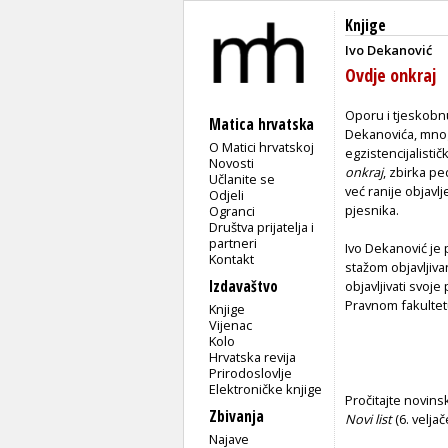
Knjige
Ivo Dekanović
Ovdje onkraj
Oporu i tjeskobn
Matica hrvatska
Dekanovića, mnog
O Matici hrvatskoj
egzistencijalisti
Novosti
onkraj
, zbirka p
Učlanite se
već ranije objavlj
Odjeli
pjesnika.
Ogranci
Društva prijatelja i
partneri
Ivo Dekanović je 
Kontakt
stažom objavljiva
Izdavaštvo
objavljivati svoj
Pravnom fakultet
Knjige
Vijenac
Kolo
Hrvatska revija
Prirodoslovlje
Elektroničke knjige
Pročitajte novins
Zbivanja
Novi list
(6. velja
Najave