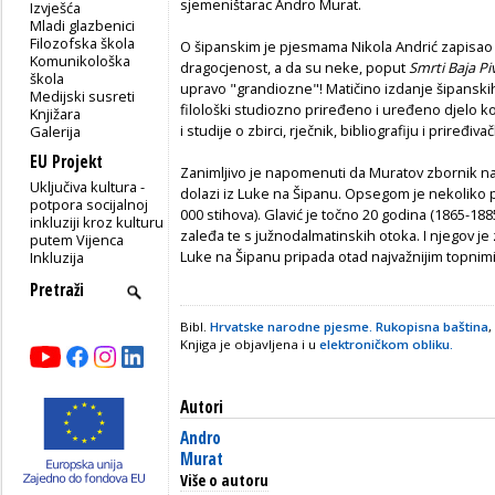
sjemeništarac Andro Murat.
Izvješća
Mladi glazbenici
Filozofska škola
O šipanskim je pjesmama Nikola Andrić zapisao 
Komunikološka
dragocjenost, a da su neke, poput
Smrti Baja Pi
škola
upravo "grandiozne"! Matičino izdanje šipanskih
Medijski susreti
filološki studiozno priređeno i uređeno djelo 
Knjižara
i studije o zbirci, rječnik, bibliografiju i priređ
Galerija
EU Projekt
Zanimljivo je napomenuti da Muratov zbornik nar
Uključiva kultura -
dolazi iz Luke na Šipanu. Opsegom je nekoliko p
potpora socijalnoj
000 stihova). Glavić je točno 20 godina (1865-1
inkluziji kroz kulturu
zaleđa te s južnodalmatinskih otoka. I njegov je 
putem Vijenca
Luke na Šipanu pripada otad najvažnijim topnim
Inkluzija
Bibl.
Hrvatske narodne pjesme. Rukopisna baština
,
Knjiga je objavljena i u
elektroničkom obliku.
Autori
Andro
Murat
Više o autoru