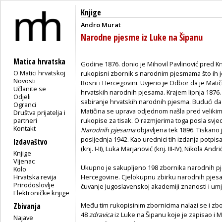
Knjige
Andro Murat
Narodne pjesme iz Luke na Šipanu
Matica hrvatska
Godine 1876. donio je Mihovil Pavlinović pred Kn
O Matici hrvatskoj
rukopisni zbornik s narodnim pjesmama što ih j
Novosti
Bosni i Hercegovini. Uvjerio je Odbor da je Mati
Učlanite se
hrvatskih narodnih pjesama. Krajem lipnja 1876.
Odjeli
sabiranje hrvatskih narodnih pjesma. Budući da j
Ogranci
Matičina se uprava odjednom našla pred velikim 
Društva prijatelja i
partneri
rukopise za tisak. O razmjerima toga posla svjedo
Kontakt
Narodnih pjesama
objavljena tek 1896. Tiskano
posljednja 1942. Kao urednici tih izdanja potpisa
Izdavaštvo
(knj. I-II), Luka Marjanović (knj. III-IV), Nikola Andrić
Knjige
Vijenac
Ukupno je sakupljeno 198 zbornika narodnih pje
Kolo
Hrvatska revija
Hercegovine. Cjelokupnu zbirku narodnih pjes
Prirodoslovlje
čuvanje Jugoslavenskoj akademiji znanosti i um
Elektroničke knjige
Među tim rukopisinim zbornicima nalazi se i zb
Zbivanja
48
zdravica
iz Luke na Šipanu koje je zapisao i M
Najave