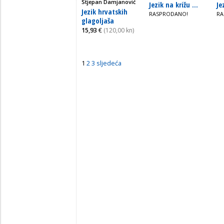
Stjepan Damjanović
Jezik na križu ...
Je
Jezik hrvatskih
RASPRODANO!
RA
glagoljaša
15,93
€
(120,00 kn)
1
2
3
sljedeća