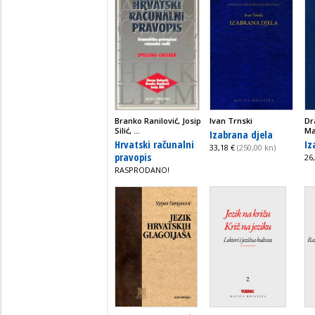
Branko Ranilović, Josip
Ivan Trnski
Dr
Silić, ...
Mar
Izabrana djela
Hrvatski računalni
Iz
33,18 €
(250,00 kn)
pravopis
26
RASPRODANO!