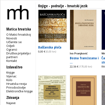
Knjige - područje - hrvatski jezik
Matica hrvatska
O Matici hrvatskoj
Novosti
Učlanite se
Odjeli
Baščanska ploča
Ogranci
0,00 €
(0,00 kn)
Društva prijatelja i
Ivo Pranjković
Wi
partneri
Bosna franciscana i
Ča
Kontakt
...
st
Izdavaštvo
22,56 €
(170,00 kn)
RA
Knjige
Vijenac
Kolo
Hrvatska revija
Prirodoslovlje
Elektroničke knjige
Zbivanja
Najave