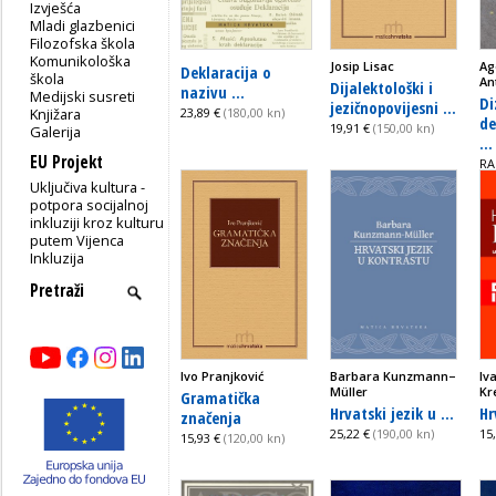
Izvješća
Mladi glazbenici
Filozofska škola
Komunikološka
Josip Lisac
Ag
Deklaracija o
škola
An
Dijalektološki i
nazivu ...
Medijski susreti
Di
jezičnopovijesni ...
Knjižara
23,89 €
(180,00 kn)
de
19,91 €
(150,00 kn)
Galerija
...
EU Projekt
RA
Uključiva kultura -
potpora socijalnoj
inkluziji kroz kulturu
putem Vijenca
Inkluzija
Ivo Pranjković
Barbara Kunzmann–
Iv
Müller
Kr
Gramatička
Hrvatski jezik u ...
Hr
značenja
25,22 €
(190,00 kn)
15
15,93 €
(120,00 kn)