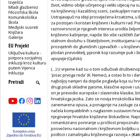
Izvješća
život, vidimo obilje učinjenog i veliki utjecaj 
Mladi glazbenici
na književnoj i kazališnoj sceni, zaokupljen na
Filozofska škola
Ustrajavajući na ideji prosvijećena kroatizma, u 
Komunikološka
škola
za postojan i koristan književni i kulturni rad. P
Medijski susreti
raznovrsnost je njegovih interesa urodila že­lj
Knjižara
književno kaš­njenje, napiše što više različitih ž
Galerija
stalnom dosluhu s čitateljstvom, instituci­jama i
EU Projekt
prosvjetnih do glumišnih i pjevačkih – u književ
plodan prevoditelj, pjesnik koji razumije puk i
Uključiva kultura -
potpora socijalnoj
epopeje
(Gjalski).
inkluziji kroz kulturu
putem Vijenca
(…) U vrijeme kad su o tom odlučivali društvenopol
Inkluzija
'pisac prvoga reda' (K. Nemec), a ostao bi to i d
najboljoj namjeri da dopiše poglavlja koja su hrvat
drugi pisali skladne pjesme, klasične epove i us
on je prevodio eu­ropske i slavenske klasike, br
hrvatskoga jezika. Zato se novija trnskološka lite
zanemarena opusa, a po­najprije na zasluge za u
načela kompatibilnih s naglasnim sustavom hrvats
njegovanje hrvatske književne štokav­štine. Napo
roman­tizirano poniranje u prošlost prepoznal
posvećenu nacionalnom i književnom bo­ljitku u
podlozi i zamašnjaku književnoga razvoja.« (
Kat