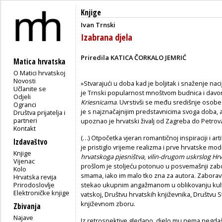
Knjige
Ivan Trnski
Izabrana djela
Priredila KATICA ČORKALO JEMRIĆ
Matica hrvatska
O Matici hrvatskoj
Novosti
»Stvarajući u doba kad je boljitak i snaženje nacij
Učlanite se
je Trnski popularnost mnoš­tvom budnica i davori
Odjeli
Kriesnicama
. Uvrstivši se među središnje osobe
Ogranci
je s najznačajnijim predstavnici­ma svoga doba, 
Društva prijatelja i
partneri
upoznao je hrvatski živalj od Zagreba do Petrov
Kontakt
(…) Otpočetka vjeran romantičnoj inspiraciji i arti
Izdavaštvo
je pristiglo vrijeme realiz­ma i prve hrvatske m
Knjige
hrvatskoga pjesništva
,
vilin-drugom uskrslog Hr
Vijenac
prošlom je stoljeću potonuo u posvemašnji zabor
Kolo
smama, iako im malo tko zna za autora. Zaboravilo
Hrvatska revija
Prirodoslovlje
stekao ukupnim angažmanom u oblikovanju kultur
Elektroničke knjige
vatskoj, Društvu hrvatskih književnika, Društvu
književnom zboru.
Zbivanja
Najave
Iz retrospektive gledano, djelo mu nema negdaš