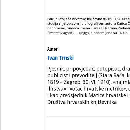
Edicija
Stoljeća hrvatske književnosti
, knj. 134, ur
studija s ljetopisom i bibliografijom autora Katica 
napomene, tumača imena i izraza Dražana Radman,
Denona
(Zagreb). — Knjiga je opremljena sa 16 c/b 
Autori
Ivan Trnski
Pjesnik, pripovjedač, putopisac, dr
publicist i prevoditelj (Stara Rača, k
1819 – Zagreb, 30. VI. 1910)
, »najml
ilirstva« i »otac hrvatske metrike«
i kao
predsjednik Matice hrvatske i
Društva hrvatskih književnika