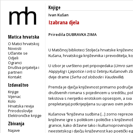
Knjige
Ivan Kušan
Izabrana djela
Priredila DUBRAVKA ZIMA
Matica hrvatska
O Matici hrvatskoj
Novosti
U Matičinoj biblioteci Stoljeća hrvatske književn
Učlanite se
Kušana, hrvatskoga književnika i prevoditelja, ko
Odjeli
Ogranci
U izbor je uvršteno pet pripovjedaka (
Umro sa
Društva prijatelja i
Happylog
i
Ljepotice i on
) iz četiriju Kušanovih z
partneri
Kontakt
dvije drame (
Svrha od slobode
i
Vaudeville
).
Izdavaštvo
Premda je dječja književnost primarno područje 
Knjige
društvenih romana s pojedincem u središtu, poli
Vijenac
tekstova s nerijetko erotskom opsesijom, a sva 
Kolo
prepletanja) potkrijepljena su upravo ovim jed
Hrvatska revija
Prirodoslovlje
Kušanova “književna sudbina [...] zorno reprezen
Elektroničke knjige
književne igre s politikom i političke s književn
Zbivanja
granice, kako državne tako i kulturnoprovincijs
Najave
neestetskog i dječju književnost kao poetički egz