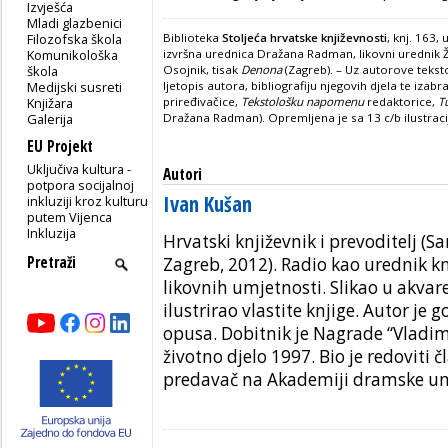
Izvješća
Mladi glazbenici
Filozofska škola
Biblioteka
Stoljeća hrvatske književnosti
, knj. 163,
Komunikološka
izvršna urednica Dražana Radman, likovni urednik Ž
škola
Osojnik, tisak
Denona
(Zagreb). – Uz autorove teksto
Medijski susreti
ljetopis autora, bibliografiju njegovih djela te iza
Knjižara
priređivačice,
Tekstološku napomenu
redaktorice,
T
Galerija
Dražana Radman). Opremljena je sa 13 c/b ilustrac
EU Projekt
Uključiva kultura -
Autori
potpora socijalnoj
Ivan Kušan
inkluziji kroz kulturu
putem Vijenca
Inkluzija
Hrvatski književnik i prevoditelj (S
Zagreb, 2012). Radio kao urednik kn
likovnih umjetnosti. Slikao u akvarel
ilustrirao vlastite knjige. Autor je
opusa. Dobitnik je Nagrade “Vladim
životno djelo 1997. Bio je redoviti 
predavač na Akademiji dramske um