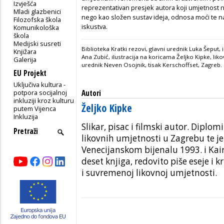
Izvješća
reprezentativan presjek autora koji umjetnost
Mladi glazbenici
nego kao složen sustav ideja, odnosa moći te n
Filozofska škola
iskustva.
Komunikološka
škola
Medijski susreti
Biblioteka Kratki rezovi, glavni urednik Luka Šeput
Knjižara
Ana Zubić, ilustracija na
koricama Željko Kipke, liko
Galerija
urednik Neven Osojnik, tisak Kerschoffset, Zagreb.
EU Projekt
Uključiva kultura -
potpora socijalnoj
Autori
inkluziji kroz kulturu
Željko Kipke
putem Vijenca
Inkluzija
Slikar, pisac i filmski autor. Diplom
likovnih umjetnosti u Zagrebu te j
Venecijanskom bijenalu 1993. i Kai
deset knjiga, redovito piše eseje i
i suvremenoj likovnoj umjetnosti.