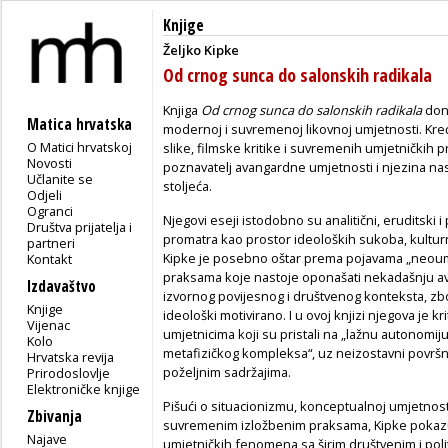
Knjige
Željko Kipke
Od crnog sunca do salonskih radikala
Knjiga
Od crnog sunca do salonskih radikala
dono
Matica hrvatska
modernoj i suvremenoj likovnoj umjetnosti. Kreć
O Matici hrvatskoj
slike, filmske kritike i suvremenih umjetničkih 
Novosti
poznavatelj avangardne umjetnosti i njezina nasl
Učlanite se
stoljeća.
Odjeli
Ogranci
Njegovi eseji istodobno su analitični, eruditski 
Društva prijatelja i
promatra kao prostor ideoloških sukoba, kulturni
partneri
Kipke je posebno oštar prema pojavama „neoum
Kontakt
praksama koje nastoje oponašati nekadašnju ava
Izdavaštvo
izvornog povijesnog i društvenog konteksta, zbo
Knjige
ideološki motivirano. I u ovoj knjizi njegova je 
Vijenac
umjetnicima koji su pristali na „lažnu autonomij
Kolo
metafizičkog kompleksa“, uz neizostavni površni 
Hrvatska revija
poželjnim sadržajima.
Prirodoslovlje
Elektroničke knjige
Pišući o situacionizmu, konceptualnoj umjetnost
Zbivanja
suvremenim izložbenim praksama, Kipke pokazu
Najave
umjetničkih fenomena sa širim društvenim i poli