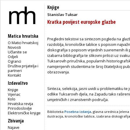
Knjige
Stanislav Tuksar
Kratka povijest europske glazbe
Matica hrvatska
Pregledni tekstovi sa sintezom pogleda na gla
O Matici hrvatskoj
razdoblja, kronološke tablice s popisom najvažn
Novosti
diskografija s popisom vrijednih suvremenih ili p
Učlanite se
izabarna bibliografija
te slikovni prilozi
uz svaku
Odjeli
Tuksarovih priručnika, popularnih historiograf
Ogranci
Društva prijatelja i
namijenjenih studentima te široj čitateljskoj p
partneri
obrazovanja.
Kontakt
Izdavaštvo
Sinteza, selekcija, jasni uvidi u problematiku te
Knjige
odlike Tuksarovih djela, na Zapadu tako raširen
Vijenac
Kolo
umjetničkih i znanstvenih područja.
Hrvatska revija
Prirodoslovlje
Biblioteka
Posebna izdanja
, glavna urednica Jelena
Elektroničke knjige
ilustracija, kronološke tablice, izabrana diskografija
Zbivanja
Najave