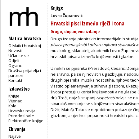
Knjige
Lovro Županović
Hrvatski pisci između riječi i tona
Drugo, dopunjeno izdanje
Matica hrvatska
Drugo izdanje pionirskih intermedijalnih studija 
pisaca prema glazbi i odrazu njihova stvaralaštv
O Matici hrvatskoj
Novosti
muzikolog, skladatelj, akademik Lovro Županovi
Učlanite se
hrvatskih pisaca između književnosti i glazbe.
Odjeli
Ogranci
U nekih se pjesnika (Preradović, Cesarić, Domjan
Društva prijatelja i
neizravno, pa se njihov stih uglazbljuje, nadop
partneri
drugih pjesnika, muzikalnost stiha, njihovo teo
Kontakt
vlastito oplemenjivanje stihova glazbom, ukazuj
Izdavaštvo
života pretegli u korist književnosti a ne glazbe 
Knjige
dr.). Treći, najviši stupanj
raspetosti
odvija se na
Vijenac
stvaralaštvom koje se s književnim stvaralaštvom
Kolo
Držić, Matoš). Tako se nepobitnom pokazuje čin
Hrvatska revija
glazbom, a ujedno i pripadnosti hrvatskih pisac
Prirodoslovlje
Elektroničke knjige
Zbivanja
Najave