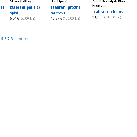
Milan Šufflay
Tin Ujević
Adolf Bratoljub Klaić,
Kruno ...
i i
Izabrani politički
Izabrani prozni
Izabrani tekstovi
spisi
sastavci
23,89 €
(180,00 kn)
6,64 €
(50,00 kn)
13,27 €
(100,00 kn)
4
5
6
7
8
sljedeća