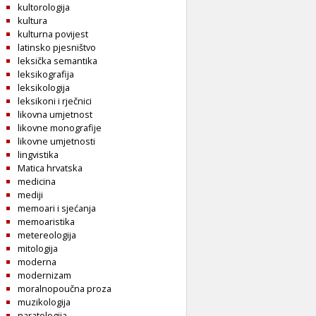
kultorologija
kultura
kulturna povijest
latinsko pjesništvo
leksička semantika
leksikografija
leksikologija
leksikoni i rječnici
likovna umjetnost
likovne monografije
likovne umjetnosti
lingvistika
Matica hrvatska
medicina
mediji
memoari i sjećanja
memoaristika
metereologija
mitologija
moderna
modernizam
moralnopoučna proza
muzikologija
naratologija