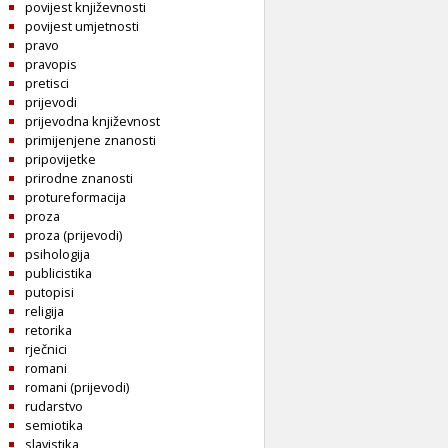
povijest književnosti
povijest umjetnosti
pravo
pravopis
pretisci
prijevodi
prijevodna književnost
primijenjene znanosti
pripovijetke
prirodne znanosti
protureformacija
proza
proza (prijevodi)
psihologija
publicistika
putopisi
religija
retorika
rječnici
romani
romani (prijevodi)
rudarstvo
semiotika
slavistika