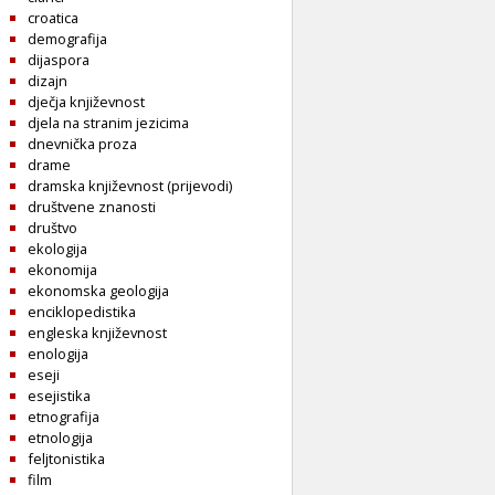
croatica
demografija
dijaspora
dizajn
dječja književnost
djela na stranim jezicima
dnevnička proza
drame
dramska književnost (prijevodi)
društvene znanosti
društvo
ekologija
ekonomija
ekonomska geologija
enciklopedistika
engleska književnost
enologija
eseji
esejistika
etnografija
etnologija
feljtonistika
film