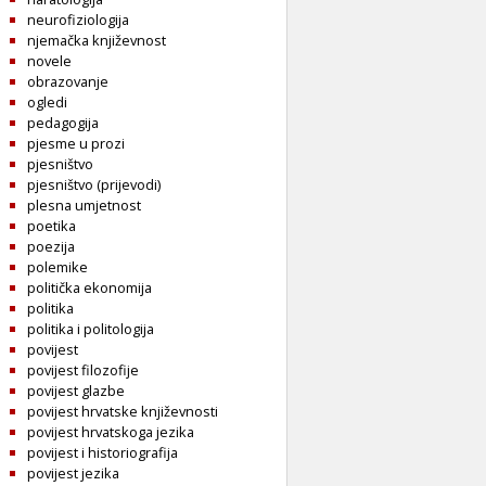
neurofiziologija
njemačka književnost
novele
obrazovanje
ogledi
pedagogija
pjesme u prozi
pjesništvo
pjesništvo (prijevodi)
plesna umjetnost
poetika
poezija
polemike
politička ekonomija
politika
politika i politologija
povijest
povijest filozofije
povijest glazbe
povijest hrvatske književnosti
povijest hrvatskoga jezika
povijest i historiografija
povijest jezika