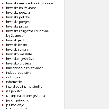
hrvatska emigrantska književnost
hrvatska književnost
hrvatska poezija
hrvatska politika
hrvatska povijest
hrvatska proza
hrvatska religiozna i duhovna
književnost
hrvatski jezik
hrvatski klasici
hrvatski roman
hrvatsko kazalište
hrvatsko pjesništvo
hrvatsko proljeće
humanistička književnost
indoeuropeistika
indologija
informatika
interdisciplinarne studije
iseljeništvo
izdanja na stranim jezicima
jezični priručnici
jezikoslovlje