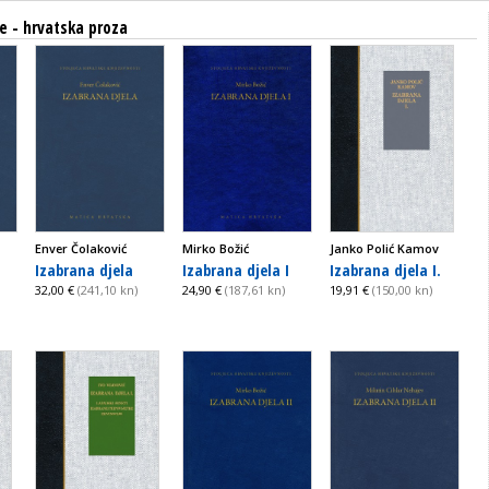
je - hrvatska proza
Enver Čolaković
Mirko Božić
Janko Polić Kamov
Izabrana djela
Izabrana djela I
Izabrana djela I.
32,00 €
(241,10 kn)
24,90 €
(187,61 kn)
19,91 €
(150,00 kn)