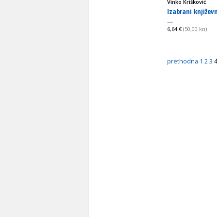
Vinko Krišković
Izabrani književn
...
6,64 €
(50,00 kn)
prethodna
1
2
3