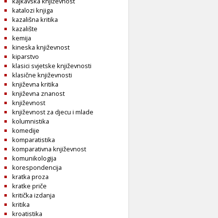
kajkavska književnost
katalozi knjiga
kazališna kritika
kazalište
kemija
kineska književnost
kiparstvo
klasici svjetske književnosti
klasične književnosti
književna kritika
književna znanost
književnost
književnost za djecu i mlade
kolumnistika
komedije
komparatistika
komparativna književnost
komunikologija
korespondencija
kratka proza
kratke priče
kritička izdanja
kritika
kroatistika