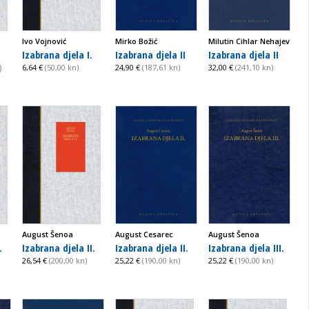
Ivo Vojnović
Mirko Božić
Milutin Cihlar Nehajev
Izabrana djela I.
Izabrana djela II
Izabrana djela II
)
6,64 €
(50,00 kn)
24,90 €
(187,61 kn)
32,00 €
(241,10 kn)
August Šenoa
August Cesarec
August Šenoa
.
Izabrana djela II.
Izabrana djela II.
Izabrana djela III.
26,54 €
(200,00 kn)
25,22 €
(190,00 kn)
25,22 €
(190,00 kn)