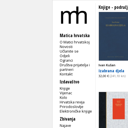
Knjige - područ
Matica hrvatska
O Matici hrvatskoj
Novosti
Učlanite se
Odjeli
Ogranci
Društva prijatelja i
Ivan Kušan
partneri
Izabrana djela
Kontakt
32,00 €
(241,10 kn)
Izdavaštvo
Knjige
Vijenac
Kolo
Hrvatska revija
Prirodoslovlje
Elektroničke knjige
Zbivanja
Najave