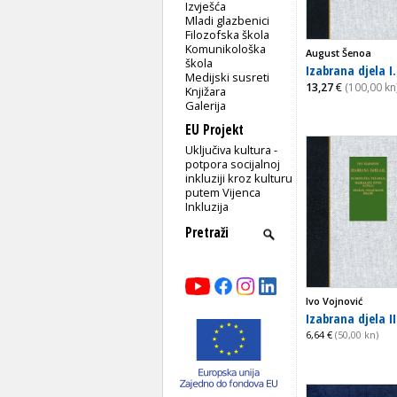
Izvješća
Mladi glazbenici
Filozofska škola
Komunikološka
August Šenoa
škola
Izabrana djela I.
Medijski susreti
13,27
€
(100,00 kn
Knjižara
Galerija
EU Projekt
Uključiva kultura -
potpora socijalnoj
inkluziji kroz kulturu
putem Vijenca
Inkluzija
Ivo Vojnović
Izabrana djela II
6,64 €
(50,00 kn)