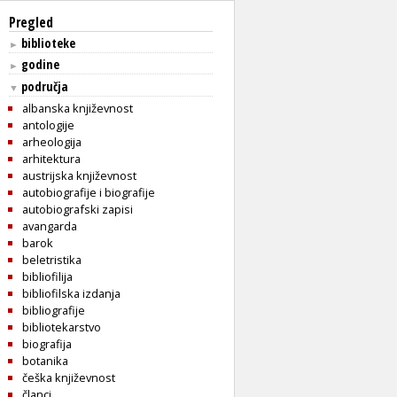
Pregled
biblioteke
►
godine
►
područja
▼
albanska književnost
antologije
arheologija
arhitektura
austrijska književnost
autobiografije i biografije
autobiografski zapisi
avangarda
barok
beletristika
bibliofilija
bibliofilska izdanja
bibliografije
bibliotekarstvo
biografija
botanika
češka književnost
članci