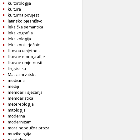
kultorologija
kultura
kulturna povijest
latinsko pjesništvo
leksička semantika
leksikografija
leksikologija
leksikoni i rječnici
likovna umjetnost
likovne monografije
likovne umjetnosti
lingvistika
Matica hrvatska
medicina
mediji
memoari i sjećanja
memoaristika
metereologija
mitologija
moderna
modernizam
moralnopoučna proza
muzikologija
naratologija