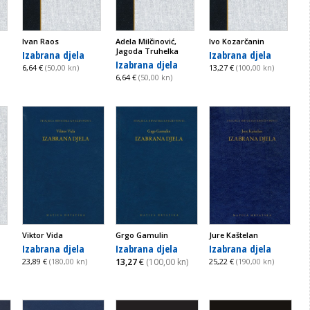
Ivan Raos
Adela Milčinović,
Ivo Kozarčanin
Jagoda Truhelka
Izabrana djela
Izabrana djela
Izabrana djela
6,64 €
(50,00 kn)
13,27 €
(100,00 kn)
6,64 €
(50,00 kn)
Viktor Vida
Grgo Gamulin
Jure Kaštelan
Izabrana djela
Izabrana djela
Izabrana djela
23,89 €
(180,00 kn)
13,27
€
(100,00 kn)
25,22 €
(190,00 kn)