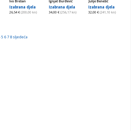
Ivo Brešan
Ignjat Đurđević
Julije Benešić
Izabrana djela
Izabrana djela
Izabrana djela
26,54 €
(200,00 kn)
34,00 €
(256,17 kn)
32,00 €
(241,10 kn)
4
5
6
7
8
sljedeća