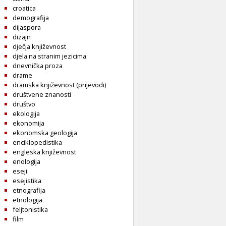
croatica
demografija
dijaspora
dizajn
dječja književnost
djela na stranim jezicima
dnevnička proza
drame
dramska književnost (prijevodi)
društvene znanosti
društvo
ekologija
ekonomija
ekonomska geologija
enciklopedistika
engleska književnost
enologija
eseji
esejistika
etnografija
etnologija
feljtonistika
film