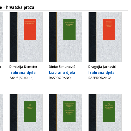
je - hrvatska proza
o
Dimitrija Demeter
Dinko Šimunović
Dragojla Jarnević
Izabrana djela
Izabrana djela
Izabrana djela
6,64 €
(50,00 kn)
RASPRODANO!
RASPRODANO!