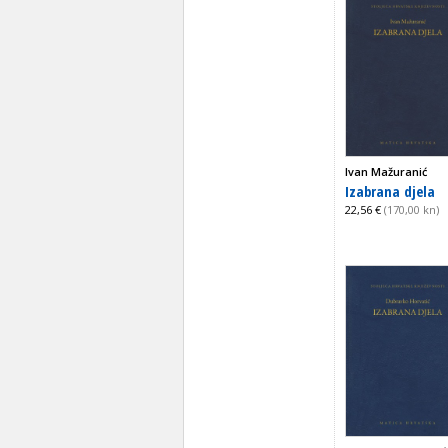
Ivan Mažuranić
Izabrana djela
22,56 €
(170,00 kn)