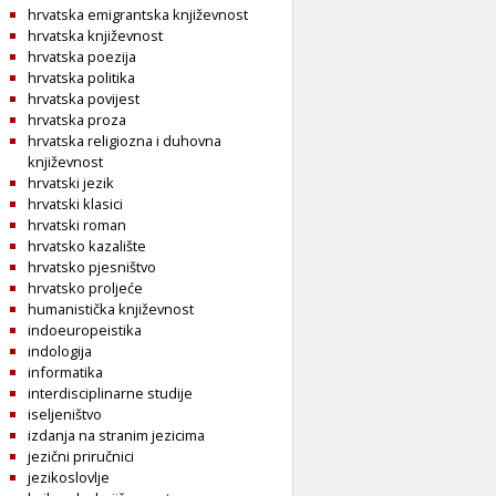
hrvatska emigrantska književnost
hrvatska književnost
hrvatska poezija
hrvatska politika
hrvatska povijest
hrvatska proza
hrvatska religiozna i duhovna
književnost
hrvatski jezik
hrvatski klasici
hrvatski roman
hrvatsko kazalište
hrvatsko pjesništvo
hrvatsko proljeće
humanistička književnost
indoeuropeistika
indologija
informatika
interdisciplinarne studije
iseljeništvo
izdanja na stranim jezicima
jezični priručnici
jezikoslovlje