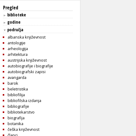
Pregled
biblioteke
►
godine
►
područja
▼
albanska književnost
antologije
arheologija
arhitektura
austrijska književnost
autobiografije i biografije
autobiografski zapisi
avangarda
barok
beletristika
bibliofilija
bibliofilska izdanja
bibliografije
bibliotekarstvo
biografija
botanika
češka književnost
članci