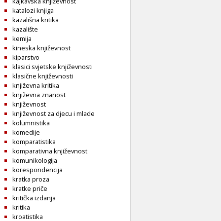
kajkavska književnost
katalozi knjiga
kazališna kritika
kazalište
kemija
kineska književnost
kiparstvo
klasici svjetske književnosti
klasične književnosti
književna kritika
književna znanost
književnost
književnost za djecu i mlade
kolumnistika
komedije
komparatistika
komparativna književnost
komunikologija
korespondencija
kratka proza
kratke priče
kritička izdanja
kritika
kroatistika