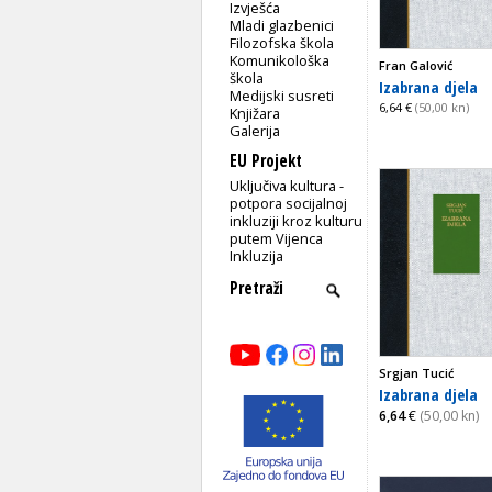
Izvješća
Mladi glazbenici
Filozofska škola
Komunikološka
Fran Galović
škola
Izabrana djela
Medijski susreti
6,64 €
(50,00 kn)
Knjižara
Galerija
EU Projekt
Uključiva kultura -
potpora socijalnoj
inkluziji kroz kulturu
putem Vijenca
Inkluzija
Srgjan Tucić
Izabrana djela
6,64
€
(50,00 kn)