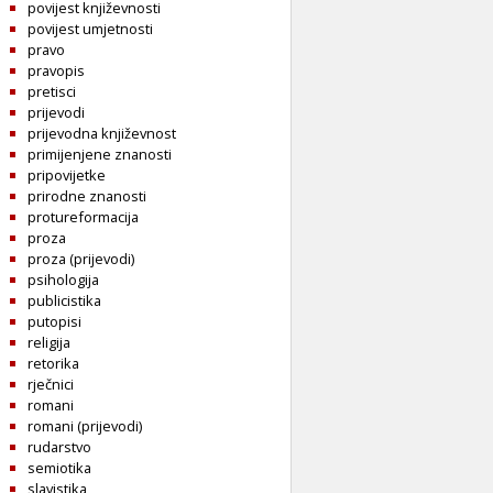
povijest književnosti
povijest umjetnosti
pravo
pravopis
pretisci
prijevodi
prijevodna književnost
primijenjene znanosti
pripovijetke
prirodne znanosti
protureformacija
proza
proza (prijevodi)
psihologija
publicistika
putopisi
religija
retorika
rječnici
romani
romani (prijevodi)
rudarstvo
semiotika
slavistika