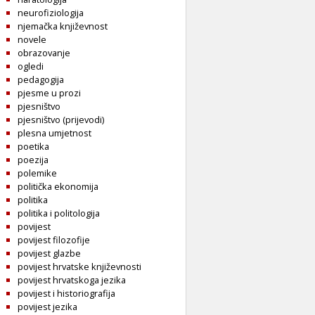
neurofiziologija
njemačka književnost
novele
obrazovanje
ogledi
pedagogija
pjesme u prozi
pjesništvo
pjesništvo (prijevodi)
plesna umjetnost
poetika
poezija
polemike
politička ekonomija
politika
politika i politologija
povijest
povijest filozofije
povijest glazbe
povijest hrvatske književnosti
povijest hrvatskoga jezika
povijest i historiografija
povijest jezika