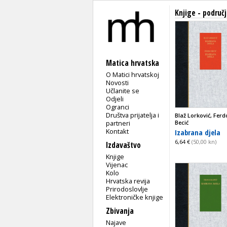
Knjige - područ
Matica hrvatska
O Matici hrvatskoj
Novosti
Učlanite se
Odjeli
Ogranci
Društva prijatelja i
Blaž Lorković, Ferd
partneri
Becić
Kontakt
Izabrana djela
6,64 €
(50,00 kn)
Izdavaštvo
Knjige
Vijenac
Kolo
Hrvatska revija
Prirodoslovlje
Elektroničke knjige
Zbivanja
Najave