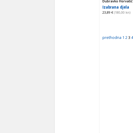
Dubravko Horvatić
Izabrana djela
23,89 €
(180,00 kn)
prethodna
1
2
3