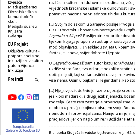
Izvješća
različitim kulturnim i duhovnim sredinama, više j
Mladi glazbenici
vrijednosti kršćanske i islamske duhovnosti i 
Filozofska škola
pomirivati nacionalne vrijednosti tih dviju kultura 
Komunikološka
škola
[...] Svojim dolaskom u Sarajevo poslije Prvoga s
Medijski susreti
ulazi u hrvatsku i bosansko-hercegovačku knjiž
Knjižara
Legenda o Ali-paši
. Poslijeratne neprilike dovod
Galerija
tijekom kojega je uporno i ustrajno nastavljao pi
EU Projekt
moći objavljivati. [...] Neskladu svijeta u kojem živ
Uključiva kultura -
fantazije i snova, svijet dobrote i ljepote.
potpora socijalnoj
inkluziji kroz kulturu
O
Legendi o Ali-paši
sam autor kazuje: “
Ali-paša
j
putem Vijenca
uzdiše staro Sarajevo od prije nekoliko stotina
Inkluzija
običaja i ljudi, koji su fantastični u svojim likovima,
više nema. Osim u bajkama i legendama, kao što
[...] Njegov jezik doživio je razne utjecaje sredin
jezik bio mađarski, a drugi jezik njemački, bosans
roditelja. Često rabi zastarjele provincijalizme
osobito u prozi), u kojima opisujem svoju Bosnu,
nemodernih provincijalizama. Namjera mi je, majk
pradjedova, jer on naglo umire.” (
Božidar Petra
Biblioteka
Stoljeća hrvatske književnosti
, knj. 162,