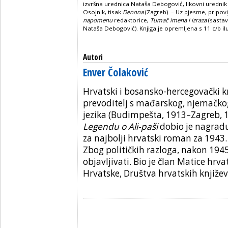
izvršna urednica Nataša Debogović, likovni urednik
Osojnik, tisak
Denona
(Zagreb). – Uz pjesme, pripovi
napomenu
redaktorice,
Tumač imena i izraza
(sastav
Nataša Debogović). Knjiga je opremljena s 11 c/b il
Autori
Enver Čolaković
Hrvatski i bosansko-hercegovački kn
prevoditelj s mađarskog, njemačko
jezika (Budimpešta, 1913–Zagreb, 
Legendu o Ali-paši
dobio je nagradu
za najbolji hrvatski roman za 1943.
Zbog političkih razloga, nakon 1945
objavljivati. Bio je član Matice hrv
Hrvatske, Društva hrvatskih književ