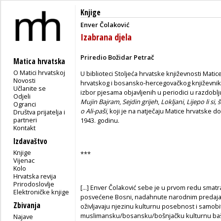
Knjige
Enver Čolaković
Izabrana djela
Priredio Božidar Petrač
Matica hrvatska
O Matici hrvatskoj
U biblioteci Stoljeća hrvatske književnosti Mati
Novosti
hrvatskog i bosansko-hercegovačkog književnika
Učlanite se
izbor pjesama objavljenih u periodici u razdoblj
Odjeli
Mujin Bajram
,
Sejdin grijeh
,
Lokljani
,
Lijepo li si,
Ogranci
o Ali-paši
, koji je na natječaju Matice hrvatske 
Društva prijatelja i
partneri
1943. godinu.
Kontakt
Izdavaštvo
Knjige
***
Vijenac
Kolo
Hrvatska revija
Prirodoslovlje
[...] Enver Čolaković sebe je u prvom redu smatr
Elektroničke knjige
posvećene Bosni, nadahnute narodnim predajam
Zbivanja
oživljavaju njezinu kulturnu posebnost i samobi
muslimansku/bosansku/bošnjačku kulturnu bašti
Najave