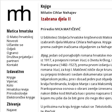
Knjige
Milutin Cihlar Nehajev
Izabrana djela II
Priredio IVICA MATIČEVIĆ
Matica hrvatska
O Matici hrvatskoj
U biblioteci Stoljeća hrvatske književnosti Matic
Novosti
izabranih djela Milutina Cihlara Nehajeva. Knjig
Učlanite se
prema zadnjim inačicama objavljenim za Nehajevl
Odjeli
Ogranci
Bijeg
, jedan od ponajboljih romana hrvatske m
Društva prijatelja i
iz 1917, a povijesni roman
Vuci
, o životu krčkog
partneri
Kontakt
Frankopana (1482–1527),
prema prvom izdanju i
romana
Vuci
, za koji I. Matičević ističe da je kr
Izdavaštvo
su prijepisi trideset i sedam dokumenata i pis
Knjige
talijanskom jeziku, prvi i dosad jedini put objavl
Vijenac
kralja Ferdinanda, kraljice Marije i cara Maksimi
Kolo
Frankopanova osnova o obrani zemlje iznesena
Hrvatska revija
Prirodoslovlje
nakon Bitke kod Mohača kao i pismo napisano bi
Elektroničke knjige
kojem mu piše da će biti gore zlo nego itko vjeru
Zbivanja
U prilozima na kraju knjige nalazi se
Tekstološ
Najave
te
Rječnik
.