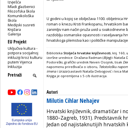
Izvješća
Mladi glazbenici
Filozofska škola
Komunikološka
U godini u kojoj se obilježava 1100. obljetnica Hr
škola
roman o knezu Krsti Frankopanu, hrvatskom banu 
Medijski susreti
Knjižara
zanimljiv nam način pruža uvid u svakodnevne b
Galerija
razdoblju osmanske opasnosti i raseljavanja hr
hrvatskoga plemstva kao i političke manipulacije
EU Projekt
Uključiva kultura -
potpora socijalnoj
Biblioteka
Stoljeća hrvatske književnosti
, knj. 160,
inkluziji kroz kulturu
izvršne urednice: Dražana Radman (
Bijeg
) i Nataša 
putem Vijenca
Podoreški, grafički urednik Neven Osojnik, tisak
De
Inkluzija
napomenu priređivača o izboru,
Tekstološku napo
imena i izraza
(sastavili Nataša Debogović i Ivica Mat
Knjiga je opremljena s 5 c/b ilustracija.
Autori
Milutin Cihlar Nehajev
Hrvatski književnik, dramatičar i no
1880–Zagreb, 1931). Predstavnik h
Jedan od najistaknutijih hrvatskih 