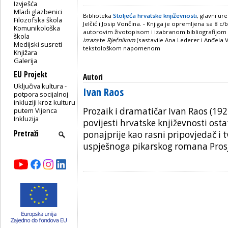
Izvješća
Mladi glazbenici
Biblioteka
Stoljeća hrvatske književnosti
, glavni ur
Filozofska škola
Jelčić i Josip Vončina. - Knjiga je opremljena sa 8 c
Komunikološka
autorovim životopisom i izabranom bibliografijom (
škola
izraza
te
Rječnikom
(sastavile Ana Lederer i Anđela
Medijski susreti
tekstološkom napomenom
Knjižara
Galerija
EU Projekt
Autori
Uključiva kultura -
Ivan Raos
potpora socijalnoj
inkluziji kroz kulturu
Prozaik i dramatičar Ivan Raos (19
putem Vijenca
Inkluzija
povijesti hrvatske književnosti os
ponajprije kao rasni pripovjedač i 
uspješnoga pikarskog romana Prosja