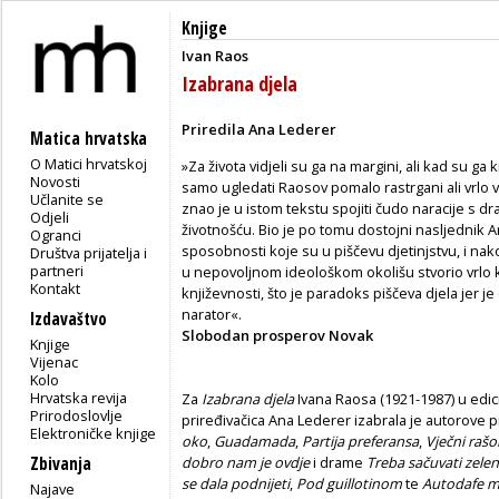
Knjige
Ivan Raos
Izabrana djela
Priredila Ana Lederer
Matica hrvatska
O Matici hrvatskoj
»Za života vidjeli su ga na margini, ali kad su ga kr
Novosti
samo ugledati Raosov pomalo rastrgani ali vrlo v
Učlanite se
znao je u istom tekstu spojiti čudo naracije s 
Odjeli
životnošću. Bio je po tomu dostojni nasljednik An
Ogranci
sposobnosti koje su u piščevu djetinjstvu, i nakon
Društva prijatelja i
partneri
u nepovoljnom ideološkom okolišu stvorio vrlo 
Kontakt
književnosti, što je paradoks piščeva djela jer je
narator«.
Izdavaštvo
Slobodan prosperov Novak
Knjige
Vijenac
Kolo
Hrvatska revija
Za
Izabrana djela
Ivana Raosa (1921-1987) u edici
Prirodoslovlje
priređivačica Ana Lederer izabrala je autorove p
Elektroničke knjige
oko
,
Guadamada
,
Partija preferansa
,
Vječni raš
Zbivanja
dobro nam je ovdje
i drame
Treba sačuvati zelen
se dala podnijeti
,
Pod guillotinom
te
Autodafe m
Najave