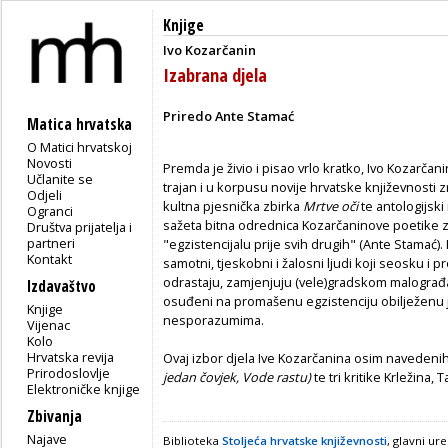
Knjige
Ivo Kozarčanin
Izabrana djela
Priredo Ante Stamać
Matica hrvatska
O Matici hrvatskoj
Novosti
Premda je živio i pisao vrlo kratko, Ivo Kozarčan
Učlanite se
trajan i u korpusu novije hrvatske književnosti 
Odjeli
kultna pjesnička zbirka
Mrtve oči
te antologijsk
Ogranci
sažeta bitna odrednica Kozarčaninove poetike 
Društva prijatelja i
partneri
"egzistencijalu prije svih drugih" (Ante Stamać). 
Kontakt
samotni, tjeskobni i žalosni ljudi koji seosku i p
odrastaju, zamjenjuju (vele)gradskom malograđ
Izdavaštvo
osuđeni na promašenu egzistenciju obilježenu j
Knjige
nesporazumima.
Vijenac
Kolo
Hrvatska revija
Ovaj izbor djela Ive Kozarčanina osim navedenih
Prirodoslovlje
jedan čovjek, Vode rastu)
te tri kritike Krležina,
Elektroničke knjige
Zbivanja
Najave
Biblioteka
Stoljeća hrvatske književnosti
, glavni ur