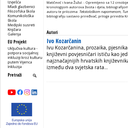
Izvješća
Matičević i Ivana Žužul. - Opremljeno sa 12 crnobi
Mladi glazbenici
kronologijom autorova života i djela, bibliografijo
Filozofska škola
autoru te prilozima:
Tekstološkom napomenom, Tuma
Komunikološka
bibliografiju sastavio priređivač, priloge priredila K
škola
Medijski susreti
Knjižara
Autori
Galerija
Ivo Kozarčanin
EU Projekt
Ivu Kozarčanina, prozaika, pjesnika i
Uključiva kultura -
potpora socijalnoj
književni povjesničari ističu kao j
inkluziji kroz kulturu
najznačajnijih hrvatskih književnik
putem Vijenca
Inkluzija
između dva svjetska rata...