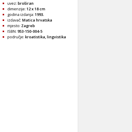
uvez:
broširan
dimenzije:
12 x 18 cm
godina izdanja:
1993.
izdavač:
Matica hrvatska
mjesto:
Zagreb
ISBN:
953-150-004-5
područje:
kroatistika
,
lingvistika