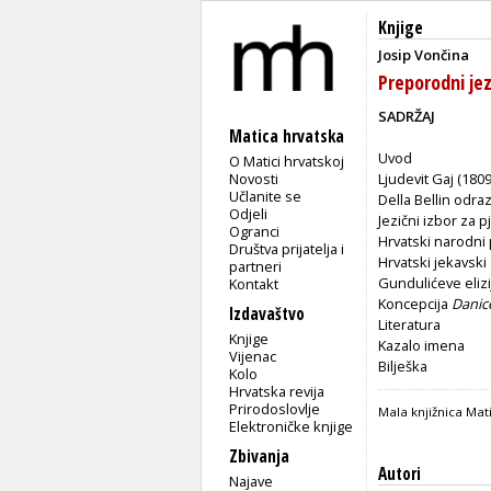
Knjige
Josip Vončina
Preporodni jez
SADRŽAJ
Matica hrvatska
Uvod
O Matici hrvatskoj
Novosti
Ljudevit Gaj (180
Učlanite se
Della Bellin odra
Odjeli
Jezični izbor za 
Ogranci
Hrvatski narodni
Društva prijatelja i
Hrvatski jekavski 
partneri
Gundulićeve elizi
Kontakt
Koncepcija
Danice
Izdavaštvo
Literatura
Knjige
Kazalo imena
Vijenac
Bilješka
Kolo
Hrvatska revija
Prirodoslovlje
Mala knjižnica Mati
Elektroničke knjige
Zbivanja
Autori
Najave