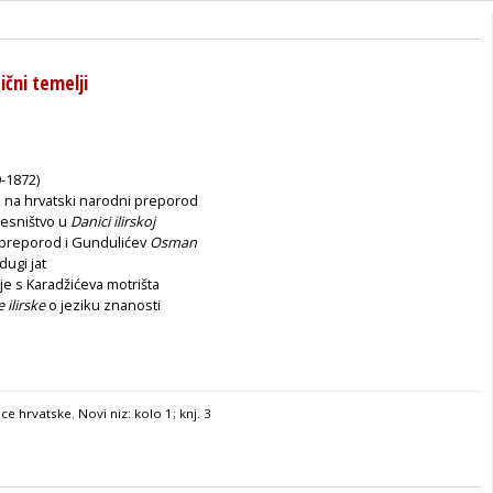
ični temelji
9-1872)
z na hrvatski narodni preporod
pjesništvo u
Danici ilirskoj
 preporod i Gundulićev
Osman
dugi jat
je s Karadžićeva motrišta
 ilirske
o jeziku znanosti
ce hrvatske. Novi niz: kolo 1; knj. 3